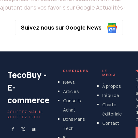
ajoutant dans vos favoris sur Google Actualités :
Suivez nous sur Google News
RUBRIQUES
LE
TecoBuy -
MÉDIA
R
News
E-
À propos
m
Articles
a
L'équipe
commerce
s
Conseils
Charte
s
Achat
ACHETEZ MALIN,
d
éditoriale
ACHETEZ TECH
Bons Plans
e
Contact
f
𝕏
≋
Tech
E-