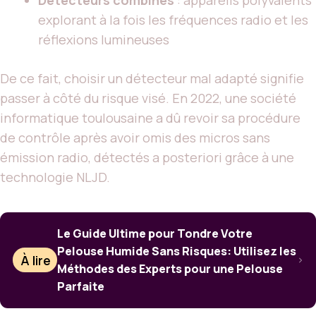
explorant à la fois les fréquences radio et les
réflexions lumineuses
De ce fait, choisir un détecteur mal adapté signifie
passer à côté du risque visé. En 2022, une société
informatique toulousaine a dû revoir sa procédure
de contrôle après avoir omis des micros sans
émission radio, détectés a posteriori grâce à une
technologie NLJD.
Le Guide Ultime pour Tondre Votre
Pelouse Humide Sans Risques: Utilisez les
À lire
Méthodes des Experts pour une Pelouse
Parfaite