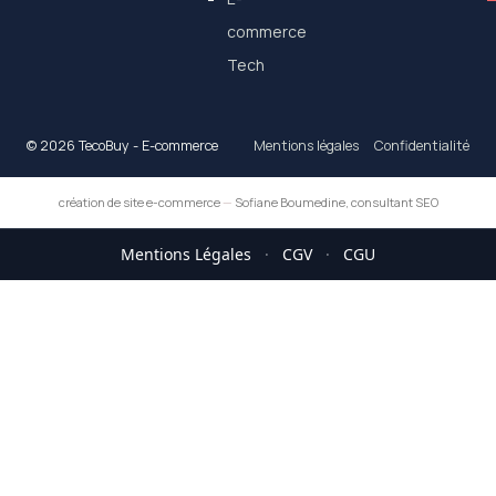
commerce
Tech
© 2026 TecoBuy - E-commerce
Mentions légales
Confidentialité
création de site e-commerce
—
Sofiane Boumedine, consultant SEO
Mentions Légales
·
CGV
·
CGU