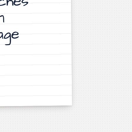
iches
n
age