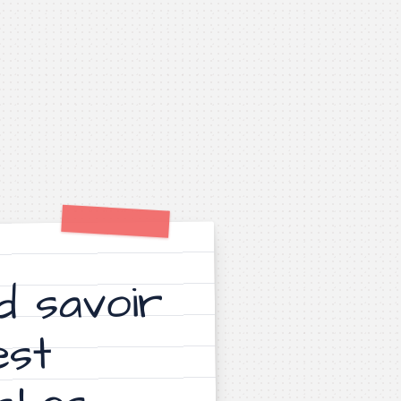
rd savoir
est