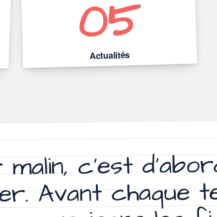
05
Actualités
«
r malin, c’est d’abo
r. Avant chaque t