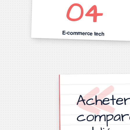
04
E-commerce tech
Achete
compare