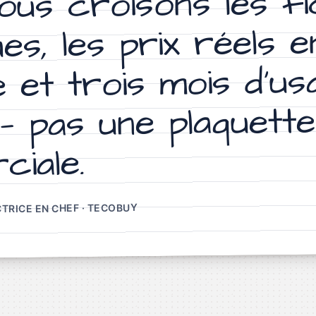
nous croisons les f
es, les prix réels e
e et trois mois d’us
 — pas une plaquette
iale.
CTRICE EN CHEF · TECOBUY