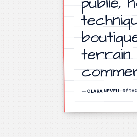
publié, 
techniqu
boutiqu
terrain
commerc
· RÉDA
CLARA NEVEU
—