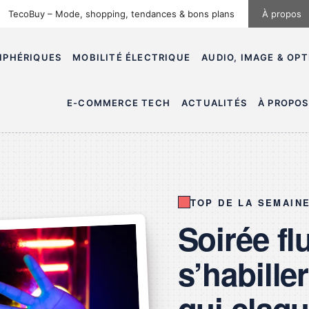
TecoBuy – Mode, shopping, tendances & bons plans
À propos
IPHÉRIQUES
MOBILITÉ ÉLECTRIQUE
AUDIO, IMAGE & OP
E-COMMERCE TECH
ACTUALITÉS
À PROPOS
TOP DE LA SEMAIN
Soirée f
s’habille
qui claqu