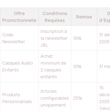
Offre
Conditions
D
Remise
Promotionnelle
Requises
d’Ex
Inscription à
Code
31 d
la newsletter
10%
Newsletter
2026
JBL
Achat
Casques Audio
minimum de
10%
31 m
Enfants
2 casques
enfants
15
Articles
Produits
déce
configurables
25%
Personnalisés
2025
uniquement
(révo