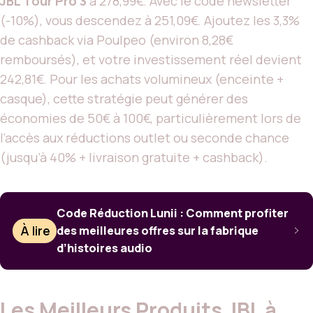
JBL Tour Pro 3
à 278,99€. Avec le code newsletter
(-10%), vous descendez à 251,09€. Ajoutez les 3,3%
de cashback via Poulpeo (environ 8,28€
remboursés), et votre investissement réel devient
242,81€. Pour les achats volumineux (enceinte +
casque), cette stratégie peut générer des
économies de 50€ à 100€, particulièrement lors de
l’accès aux réductions outlet ou seconde chance
(jusqu’à 40% + livraison gratuite + cashback).
Code Réduction Lunii : Comment profiter
À lire
des meilleures offres sur la fabrique
d’histoires audio
Les Meilleurs Produits JBL à