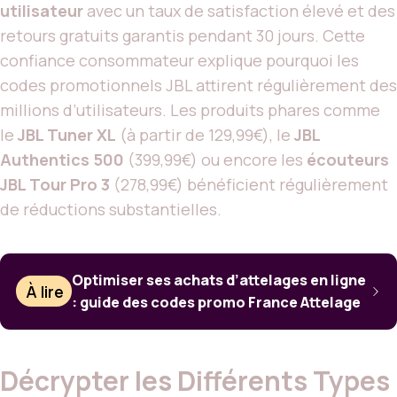
utilisateur
avec un taux de satisfaction élevé et des
retours gratuits garantis pendant 30 jours. Cette
confiance consommateur explique pourquoi les
codes promotionnels JBL attirent régulièrement des
millions d’utilisateurs. Les produits phares comme
le
JBL Tuner XL
(à partir de 129,99€), le
JBL
Authentics 500
(399,99€) ou encore les
écouteurs
JBL Tour Pro 3
(278,99€) bénéficient régulièrement
de réductions substantielles.
Optimiser ses achats d’attelages en ligne
À lire
: guide des codes promo France Attelage
Décrypter les Différents Types