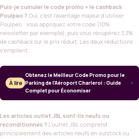
Puis-je cumuler le code promo + le cashback
Poulpeo ?
Oui, c’est l’avantage majeur d’utiliser
Poulpeo : vous appliquez votre code (10%
newsletter par exemple), puis vous récupérez 3,3%
de cashback sur le prix réduit. Les deux réductions
s’empilent.
Obtenez le Meilleur Code Promo pour le
À lire
Parking de l’Aéroport Charleroi : Guide
Complet pour Économiser
Les articles outlet JBL sont-ils neufs ou
reconditionnés ?
L’outlet JBL comprend
principalement des articles neufs en surstock ou