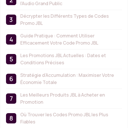
l’Audio Grand Public
Décrypter les Différents Types de Codes
Promo JBL
Guide Pratique : Comment Utiliser
Efficacement Votre Code Promo JBL
Les Promotions JBL Actuelles : Dates et
Conditions Précises
Stratégie d’Accumulation : Maximiser Votre
Économie Totale
Les Meilleurs Produits JBL à Acheter en
Promotion
Où Trouver les Codes Promo JBL les Plus
Fiables