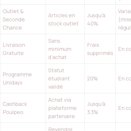
Outlet &
Varia
Articles en
Jusqu’à
Seconde
(mise
stock outlet
40%
Chance
régul
Sans
Livraison
Frais
minimum
En c
Gratuite
supprimés
d’achat
Statut
Programme
étudiant
20%
En c
Unidays
validé
Achat via
Cashback
Jusqu’à
plateforme
En c
Poulpeo
3,3%
partenaire
Revendre