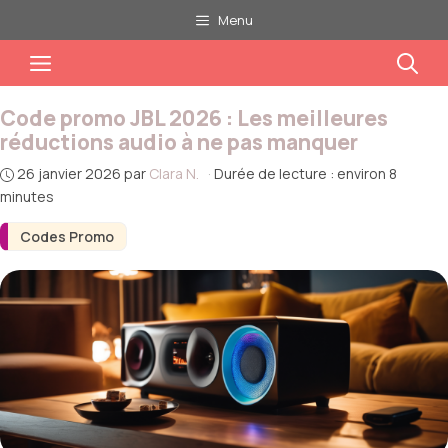
Aller
Menu
au
Menu
contenu
Code promo JBL 2026 : Les meilleures
réductions audio à ne pas manquer
26 janvier 2026
par
Clara N.
·
Durée de lecture : environ 8
minutes
Codes Promo