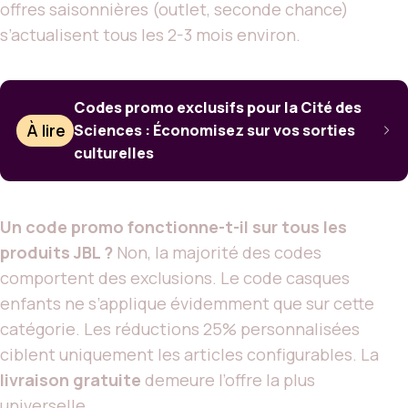
offres saisonnières (outlet, seconde chance)
s’actualisent tous les 2-3 mois environ.
Codes promo exclusifs pour la Cité des
À lire
Sciences : Économisez sur vos sorties
culturelles
Un code promo fonctionne-t-il sur tous les
produits JBL ?
Non, la majorité des codes
comportent des exclusions. Le code casques
enfants ne s’applique évidemment que sur cette
catégorie. Les réductions 25% personnalisées
ciblent uniquement les articles configurables. La
livraison gratuite
demeure l’offre la plus
universelle.