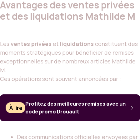
Avantages des ventes privées
et des liquidations Mathilde M
Les
ventes privées
et
liquidations
constituent des
moments stratégiques pour bénéficier de
remises
exceptionnelles
sur de nombreux articles Mathilde
M.
Ces opérations sont souvent annoncées par :
Profitez des meilleures remises avec un
À lire
code promo Drouault
Des communications officielles envoyées par