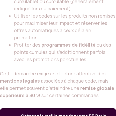
cumulable) ou cumulable (généralement
indiqué lors du paiement).
Utiliser les codes
sur les produits non remisés
pour maximiser leur impact et réserver les
offres automatiques à ceux déjà en
promotion.
Profiter des
programmes de fidélité
ou des
points cumulés qui s’additionnent parfois
avec les promotions ponctuelles.
Cette démarche exige une lecture attentive des
mentions légales
associées à chaque code, mais
elle permet souvent d’atteindre une
remise globale
supérieure à 30 %
sur certaines commandes.
Obtenez le meilleur code promo RP Paris