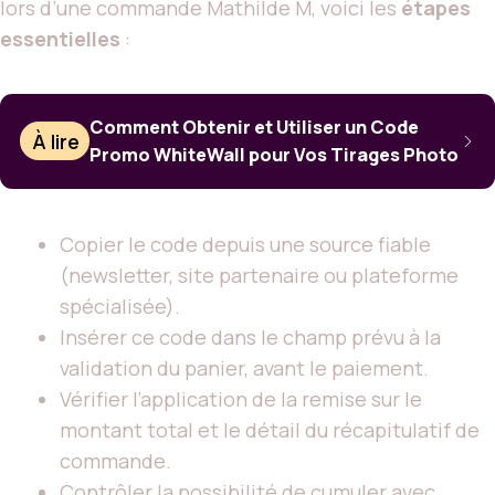
lors d’une commande Mathilde M, voici les
étapes
essentielles
:
Comment Obtenir et Utiliser un Code
À lire
Promo WhiteWall pour Vos Tirages Photo
Copier le code depuis une source fiable
(newsletter, site partenaire ou plateforme
spécialisée).
Insérer ce code dans le champ prévu à la
validation du panier, avant le paiement.
Vérifier l’application de la remise sur le
montant total et le détail du récapitulatif de
commande.
Contrôler la possibilité de cumuler avec