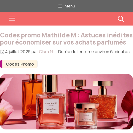
Aller
Menu
au
Menu
contenu
Codes promo Mathilde M : Astuces inédites
pour économiser sur vos achats parfumés
4 juillet 2025
par
Clara N.
·
Durée de lecture : environ 6 minutes
Codes Promo