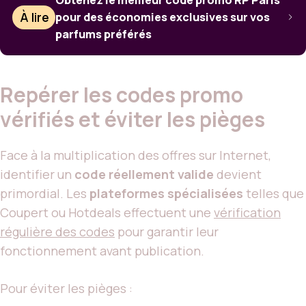
À lire
pour des économies exclusives sur vos
parfums préférés
Repérer les codes promo
vérifiés et éviter les pièges
Face à la multiplication des offres sur Internet,
identifier un
code réellement valide
devient
primordial. Les
plateformes spécialisées
telles que
Coupert ou Hotdeals effectuent une
vérification
régulière des codes
pour garantir leur
fonctionnement avant publication.
Pour éviter les pièges :