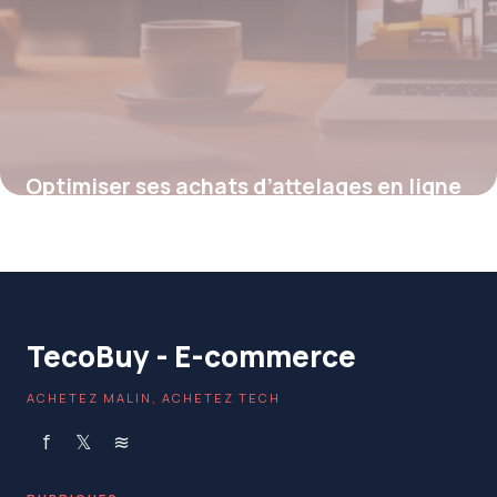
Optimiser ses achats d’attelages en ligne
: guide des codes promo France Attelage
19 mai 2026
TecoBuy - E-commerce
ACHETEZ MALIN, ACHETEZ TECH
f
𝕏
≋