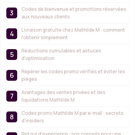
Codes de bienvenue et promotions réservées
aux nouveaux clients
Livraison gratuite chez Mathilde M : comment
l’obtenir simplement
Réductions cumulables et astuces
d’optimisation
Repérer les codes promo vérifiés et éviter les
pièges
Avantages des ventes privées et des
liquidations Mathilde M
Codes promo Mathilde M par e-mail : secrets
d’insiders
Retour d’expérience : nos conseils pour une