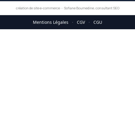
création de site e-commerce
—
Sofiane Boumedine, consultant SEO
Mentions Légales
·
CGV
·
CGU