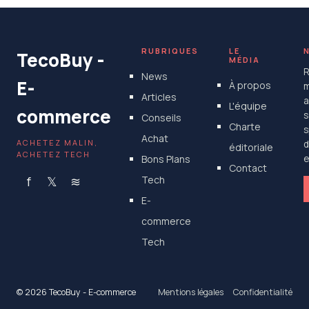
RUBRIQUES
LE
TecoBuy -
MÉDIA
R
News
E-
À propos
m
Articles
a
L'équipe
commerce
s
Conseils
Charte
s
Achat
ACHETEZ MALIN,
d
éditoriale
ACHETEZ TECH
Bons Plans
e
Contact
f
𝕏
≋
Tech
E-
commerce
Tech
© 2026 TecoBuy - E-commerce
Mentions légales
Confidentialité