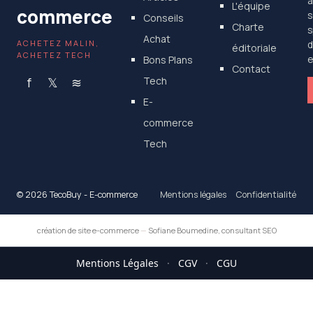
a
L'équipe
commerce
s
Conseils
Charte
s
Achat
ACHETEZ MALIN,
d
éditoriale
ACHETEZ TECH
Bons Plans
e
Contact
f
𝕏
≋
Tech
E-
commerce
Tech
© 2026 TecoBuy - E-commerce
Mentions légales
Confidentialité
création de site e-commerce
—
Sofiane Boumedine, consultant SEO
Mentions Légales
·
CGV
·
CGU