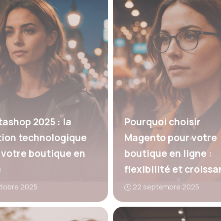
tashop 2025 : la
Pourquoi choisir
tion technologique
Magento pour votre
 votre boutique en
boutique en ligne :
e
flexibilité et croiss
ctobre 2025
22 septembre 2025