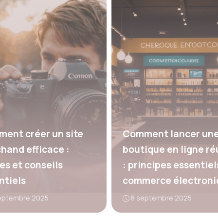
ent créer un site
Comment lancer un
hand efficace :
boutique en ligne ré
es et conseils
: principes essentiel
ntiels
commerce électroni
septembre 2025
8 septembre 2025