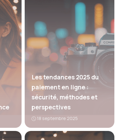
Les tendances 2025 du
paiement en ligne :
sécurité, méthodes et
ance
perspectives
18 septembre 2025