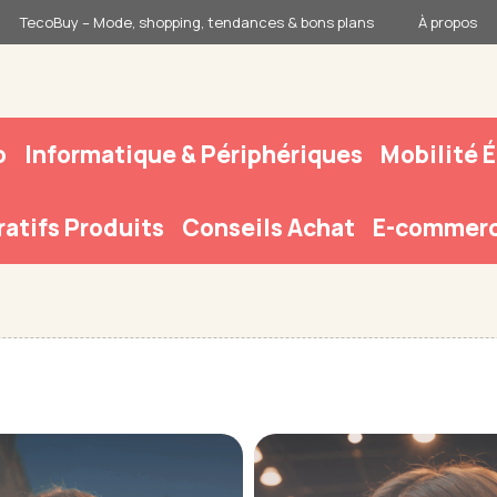
TecoBuy – Mode, shopping, tendances & bons plans
À propos
o
Informatique & Périphériques
Mobilité 
atifs Produits
Conseils Achat
E-commerc