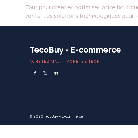
Tout pour créer et optimiser votre boutiq
vente. Les solutions technologiques pour 
TecoBuy - E-commerce
ACHETEZ MALIN, ACHETEZ TECH
f
𝕏
≋
© 2026 TecoBuy - E-commerce