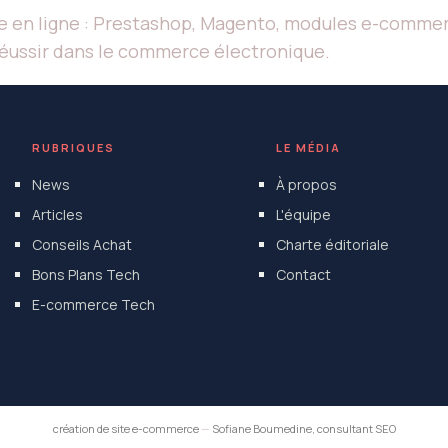
ue en ligne : Prestashop, Magento, modules e-commer
réussir dans le commerce électronique.
RUBRIQUES
LE MÉDIA
News
À propos
Articles
L'équipe
Conseils Achat
Charte éditoriale
Bons Plans Tech
Contact
E-commerce Tech
création de site e-commerce
—
Sofiane Boumedine, consultant SEO