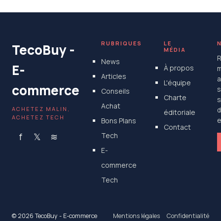
RUBRIQUES
LE
TecoBuy -
MÉDIA
R
News
E-
À propos
m
Articles
a
L'équipe
commerce
s
Conseils
Charte
s
Achat
ACHETEZ MALIN,
d
éditoriale
ACHETEZ TECH
Bons Plans
e
Contact
f
𝕏
≋
Tech
E-
commerce
Tech
© 2026 TecoBuy - E-commerce
Mentions légales
Confidentialité