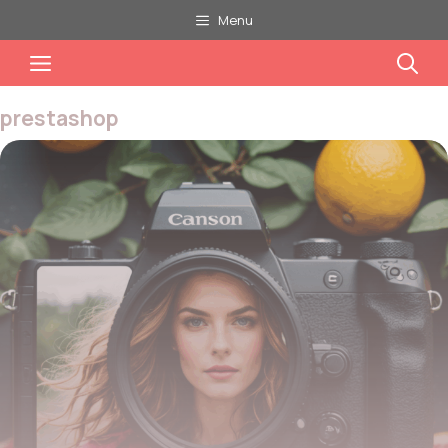
Aller
Menu
au
Menu
contenu
prestashop