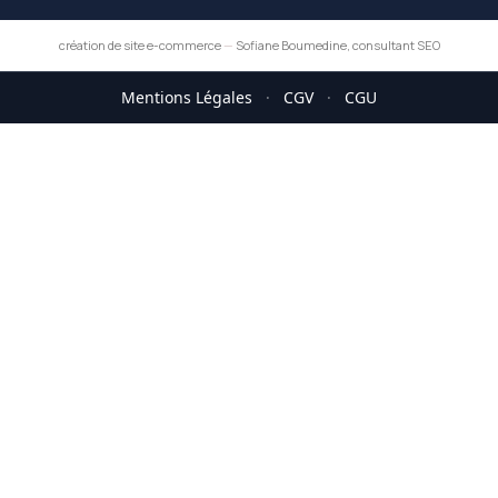
création de site e-commerce
—
Sofiane Boumedine, consultant SEO
Mentions Légales
·
CGV
·
CGU