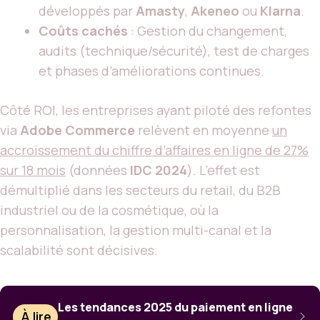
développés par
Amasty
,
Akeneo
ou
Klarna
.
Coûts cachés
: Gestion du changement,
audits (technique/sécurité), test de charges
et phases d’améliorations continues.
Côté ROI, les entreprises ayant piloté des refontes
via
Adobe Commerce
relèvent en moyenne
un
accroissement du chiffre d’affaires en ligne de 27%
sur 18 mois
(données
IDC 2024
). L’effet est
démultiplié dans les secteurs du retail, du B2B
industriel ou de la cosmétique, où la
personnalisation, la gestion multi-canal et la
scalabilité sont décisives.
Les tendances 2025 du paiement en ligne
À lire