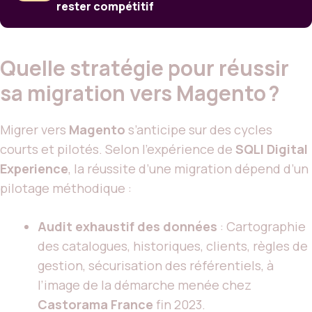
rester compétitif
Quelle stratégie pour réussir
sa migration vers Magento ?
Migrer vers
Magento
s’anticipe sur des cycles
courts et pilotés. Selon l’expérience de
SQLI Digital
Experience
, la réussite d’une migration dépend d’un
pilotage méthodique :
Audit exhaustif des données
: Cartographie
des catalogues, historiques, clients, règles de
gestion, sécurisation des référentiels, à
l’image de la démarche menée chez
Castorama France
fin 2023.