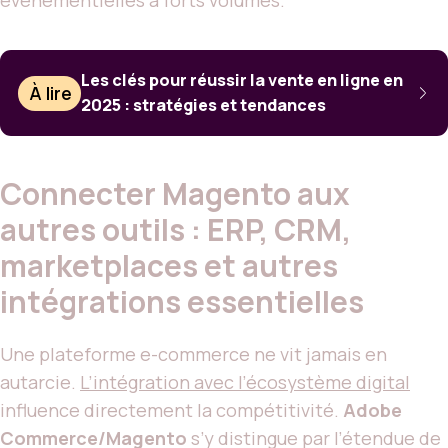
événementielles à forts volumes.
Les clés pour réussir la vente en ligne en
À lire
2025 : stratégies et tendances
Connecter Magento aux
autres outils : ERP, CRM,
marketplaces et autres
intégrations essentielles
Une plateforme e-commerce ne vit jamais en
autarcie.
L’intégration avec l’écosystème digital
influence directement la compétitivité.
Adobe
Commerce/Magento
s’y distingue par l’étendue de