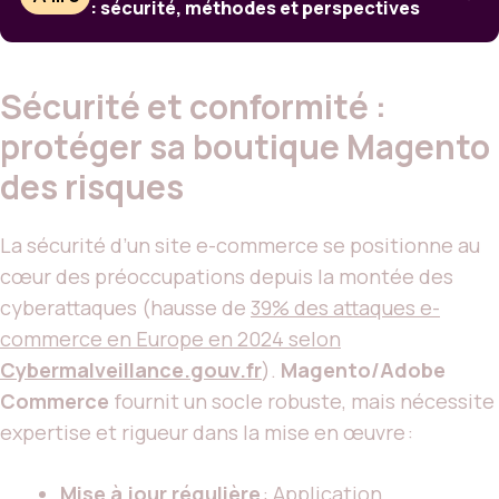
: sécurité, méthodes et perspectives
Sécurité et conformité :
protéger sa boutique Magento
des risques
La sécurité d’un site e-commerce se positionne au
cœur des préoccupations depuis la montée des
cyberattaques (hausse de
39% des attaques e-
commerce en Europe en 2024 selon
Cybermalveillance.gouv.fr
).
Magento/Adobe
Commerce
fournit un socle robuste, mais nécessite
expertise et rigueur dans la mise en œuvre :
Mise à jour régulière
: Application