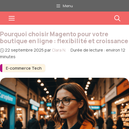
Aller
Menu
au
Menu
contenu
Pourquoi choisir Magento pour votre
boutique en ligne : flexibilité et croissance
22 septembre 2025
par
Clara N.
·
Durée de lecture : environ 12
minutes
E-commerce Tech