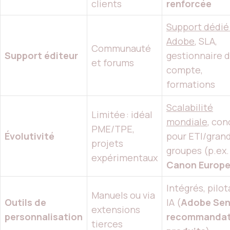
clients
renforcée
Support dédié
Adobe
, SLA,
Communauté
Support éditeur
gestionnaire 
et forums
compte,
formations
Scalabilité
Limitée : idéal
mondiale
, con
PME/TPE,
Évolutivité
pour ETI/gran
projets
groupes (p.ex.
expérimentaux
Canon Europ
Intégrés, pilo
Manuels ou via
Outils de
IA (
Adobe Sen
extensions
personnalisation
recommandat
tierces