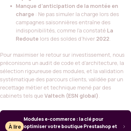
Manque d’anticipation de la montée en
charge
: Ne pas simuler la charge lors des
campagnes saisonnières entraîne des
indisponibilités, comme l’a constaté
La
Redoute
lors des soldes d’hiver
2022
.
Pour maximiser le retour sur investissement, nous
préconisons un audit de code et d’architecture, la
sélection rigoureuse des modules, et la validation
systématique des parcours clients, validée par un
recettage métier et technique mené par des
cabinets tels que
Valtech (ESN global)
.
Modules e-commerce : la clé pour
À lire
optimiser votre boutique Prestashop et