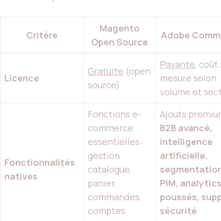
Magento
Critère
Adobe Comm
Open Source
Payante
, coût
Gratuite
(open
Licence
mesure selon
source)
volume et sec
Fonctions e-
Ajouts premium
commerce
B2B avancé,
essentielles :
intelligence
gestion
artificielle,
Fonctionnalités
catalogue,
segmentation
natives
panier,
PIM, analytic
commandes,
poussés, supp
comptes
sécurité