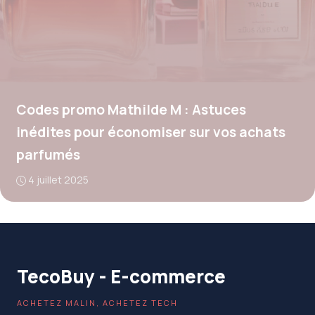
Codes promo Mathilde M : Astuces
inédites pour économiser sur vos achats
parfumés
4 juillet 2025
TecoBuy - E-commerce
ACHETEZ MALIN, ACHETEZ TECH