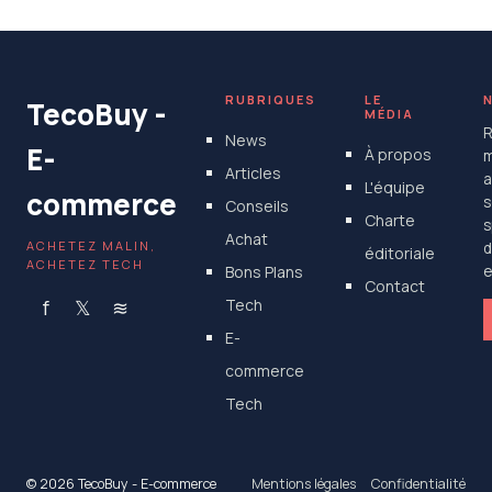
RUBRIQUES
LE
TecoBuy -
MÉDIA
R
News
E-
À propos
m
Articles
a
L'équipe
commerce
s
Conseils
Charte
s
Achat
ACHETEZ MALIN,
d
éditoriale
ACHETEZ TECH
Bons Plans
e
Contact
f
𝕏
≋
Tech
E-
commerce
Tech
© 2026 TecoBuy - E-commerce
Mentions légales
Confidentialité