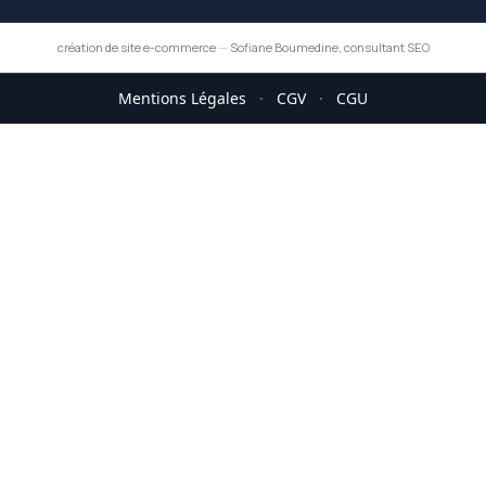
création de site e-commerce
—
Sofiane Boumedine, consultant SEO
Mentions Légales
·
CGV
·
CGU