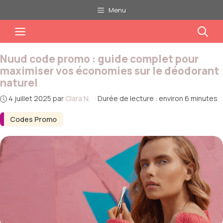
Aller
Menu
au
Menu
contenu
Nuud code promo : guide complet pour
maximiser vos économies sur le déodorant
naturel
4 juillet 2025
par
Clara N.
·
Durée de lecture : environ 6 minutes
Codes Promo