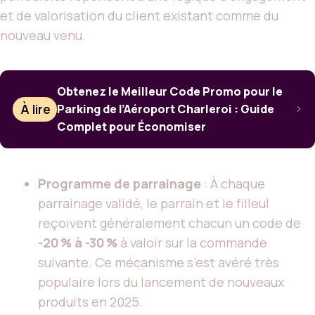
et de valorisation du client existant comme du
nouveau venu.
Obtenez le Meilleur Code Promo pour le
À lire
Parking de l’Aéroport Charleroi : Guide
Complet pour Économiser
Programme de parrainage
: À chaque
parrainage validé, le parrain et le filleul
reçoivent généralement chacun un code de
-20 % à -30 %
à valoir sur la commande
suivante. Ce mécanisme s’est avéré très
populaire lors du lancement de nouveaux
produits en 2025.