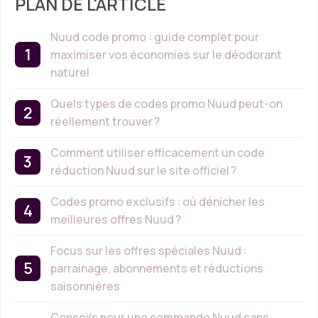
PLAN DE L'ARTICLE
Nuud code promo : guide complet pour
maximiser vos économies sur le déodorant
naturel
Quels types de codes promo Nuud peut-on
réellement trouver ?
Comment utiliser efficacement un code
réduction Nuud sur le site officiel ?
Codes promo exclusifs : où dénicher les
meilleures offres Nuud ?
Focus sur les offres spéciales Nuud :
parrainage, abonnements et réductions
saisonnières
Conseils pour une commande Nuud sans