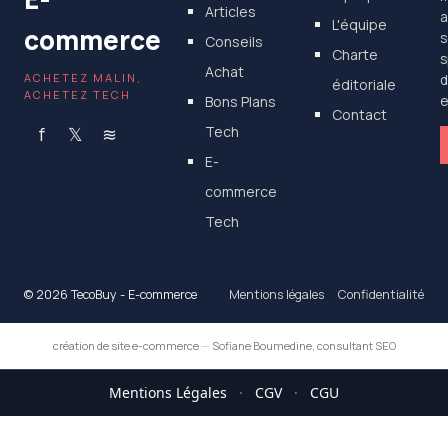
Articles
a
L'équipe
commerce
s
Conseils
Charte
s
Achat
ACHETEZ MALIN,
d
éditoriale
ACHETEZ TECH
Bons Plans
e
Contact
f
𝕏
≋
Tech
E-
commerce
Tech
© 2026 TecoBuy - E-commerce
Mentions légales
Confidentialité
création de site e-commerce
—
Sofiane Boumedine, consultant SEO
Mentions Légales
·
CGV
·
CGU