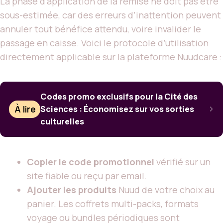
La phase d’application de la remise ne doit pas être
sous-estimée, car des erreurs d’inattention peuvent
annuler tout bénéfice attendu, voire invalider le
passage en caisse. Voici le protocole d’utilisation
directement applicable sur la plateforme Nuudcare :
Codes promo exclusifs pour la Cité des
À lire
Sciences : Économisez sur vos sorties
culturelles
Copier le code promotionnel
vérifié sur un
site fiable ou reçu par email.
Ajouter les produits
Nuud de votre choix au
panier. Les coffrets multi-packs, formats
voyage ou bundles périodiques sont