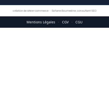
création de site e-commerce
—
Sofiane Boumedine, consultant SEO
Mentions Légales
·
CGV
·
CGU