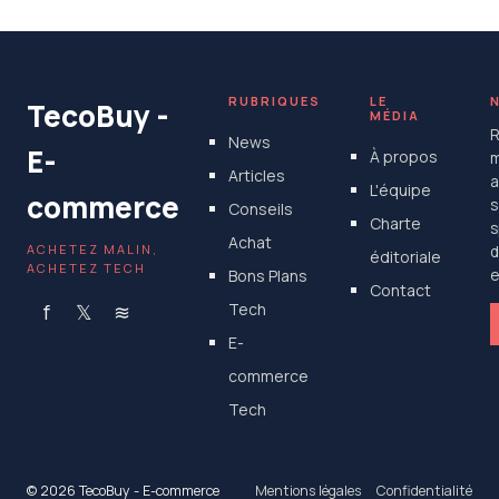
4 décembre 2025
RUBRIQUES
LE
TecoBuy -
MÉDIA
R
News
E-
À propos
m
Articles
a
L'équipe
commerce
s
Conseils
Charte
s
Achat
ACHETEZ MALIN,
d
éditoriale
ACHETEZ TECH
Bons Plans
e
Contact
f
𝕏
≋
Tech
E-
commerce
Tech
© 2026 TecoBuy - E-commerce
Mentions légales
Confidentialité