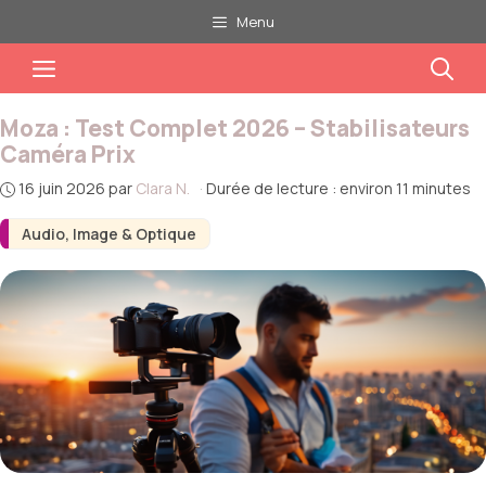
Aller
Menu
au
Menu
contenu
Moza : Test Complet 2026 – Stabilisateurs
Caméra Prix
16 juin 2026
par
Clara N.
·
Durée de lecture : environ 11 minutes
Audio, Image & Optique