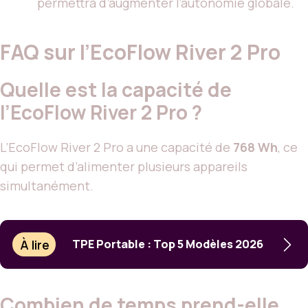
permettra d’augmenter l’autonomie globale.
FAQ sur l’EcoFlow River 2 Pro
Quelle est la capacité de
l’EcoFlow River 2 Pro ?
L’EcoFlow River 2 Pro a une capacité de
768 Wh
, ce
qui permet d’alimenter plusieurs appareils
simultanément.
À lire
TPE Portable : Top 5 Modèles 2026
Combien de temps prend-elle