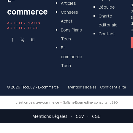
Articles
a
L'équipe
commerce
s
Conseils
Charte
s
Achat
ACHETEZ MALIN,
d
éditoriale
ACHETEZ TECH
Bons Plans
e
Contact
f
𝕏
≋
Tech
E-
commerce
Tech
© 2026 TecoBuy - E-commerce
Mentions légales
Confidentialité
création de site e-commerce
—
Sofiane Boumedine, consultant SEO
Mentions Légales
·
CGV
·
CGU