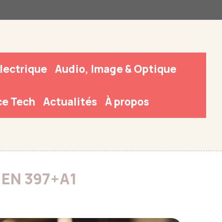
Électrique
Audio, Image & Optique
e Tech
Actualités
À propos
F EN 397+A1