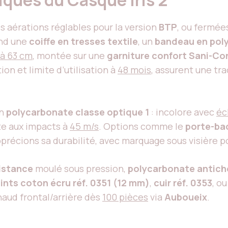
iques du Casque Iris 2
s aérations réglables pour la version
BTP
, ou fermée
nd une
coiffe en tresses textile
, un
bandeau en poly
 à 63 cm
, montée sur une
garniture confort Sani-Co
on et limite d’utilisation à
48 mois
, assurent une tr
en
polycarbonate classe optique 1
: incolore avec
éc
nte aux impacts à
45 m/s
. Options comme le
porte-ba
pprécions sa durabilité, avec marquage sous visière p
istance
moulé sous pression,
polycarbonate antic
oints coton écru réf. 0351 (12 mm)
,
cuir réf. 0353
, o
haud frontal/arrière dès
100 pièces
via
Auboueix
.