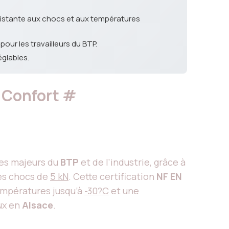
ésistante aux chocs et aux températures
our les travailleurs du BTP.
églables.
t Confort
#
ues majeurs du
BTP
et de l’industrie, grâce à
des chocs de
5 kN
. Cette certification
NF EN
températures jusqu’à
-30?C
et une
ux en
Alsace
.