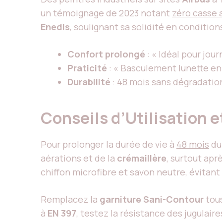
un témoignage de 2023 notant
zéro casse 
Enedis
, soulignant sa solidité en conditi
Confort prolongé
: « Idéal pour jou
Praticité
: « Basculement lunette e
Durabilité
:
48 mois sans dégradatio
Conseils d’Utilisation e
Pour prolonger la durée de vie à
48 mois
d
aérations et de la
crémaillère
, surtout apr
chiffon microfibre et savon neutre, évitant
Remplacez la
garniture Sani-Contour
tou
à
EN 397
, testez la résistance des jugulai