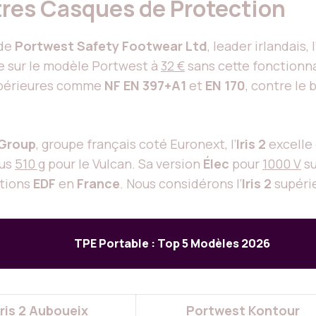
res Casques de Protection
de
Portwest Safety Footwear Ltd
, leader irlandais, l
e sur le modèle Portwest à
32 €
sans cette fonctionna
 supérieures comme
NF EN 397+A1
et
EN 170
, contre le 
 Group
, groupe français coté Euronext, l’
Iris 2
excelle 
us
510 g
pour le Vulcan. Sa version
Élec
pour
1000 V
su
ations
EDF
en
France
. Nous considérons l’
Iris 2
supérie
TPE Portable : Top 5 Modèles 2026
Iris 2 Auboueix
Portwest Kontour