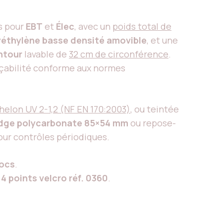
s pour
EBT
et
Élec
, avec un
poids total de
éthylène basse densité amovible
, et une
ntour
lavable de
32 cm de circonférence
.
açabilité conforme aux normes
helon UV 2-1,2 (NF EN 170:2003)
, ou teintée
dge polycarbonate 85×54 mm
ou repose-
our contrôles périodiques.
hocs
.
u
4 points velcro réf. 0360
.