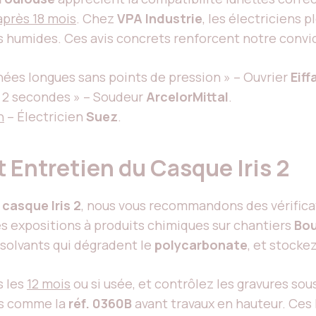
après 18 mois
. Chez
VPA Industrie
, les électriciens 
ons humides. Ces avis concrets renforcent notre convi
rnées longues sans points de pression » – Ouvrier
Eiff
n 2 secondes » – Soudeur
ArcelorMittal
.
n
– Électricien
Suez
.
t Entretien du Casque Iris 2
u
casque Iris 2
, nous vous recommandons des vérificat
ès expositions à produits chimiques sur chantiers
Bo
 solvants qui dégradent le
polycarbonate
, et stocke
s les
12 mois
ou si usée, et contrôlez les gravures so
res comme la
réf. 0360B
avant travaux en hauteur. Ces