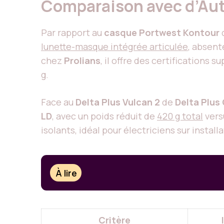
Comparaison avec d’Aut
Par rapport au
casque Portwest Kontour
lunette-masque intégrée articulée
, absent
chez
Prolians
, il offre des certifications
g
.
Face au
Delta Plus Vulcan 2
de
Delta Plus
LD
, avec un poids réduit de
420 g total
vers
isolants, idéal pour électriciens sur install
À lire
Critère