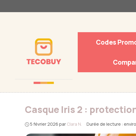
Aller
au
contenu
Codes Prom
Compar
Casque Iris 2 : protectio
5 février 2026
par
Clara N.
·
Durée de lecture : envir