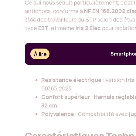
Ce qui nous séduit particulièrement, c’est 
antichocs, conforme à
NF EN 166:2002 cla
35% des travailleurs du BTP
selon des étud
type
EBT
, et même
Iris 2 Élec
pour isolatio
À lire
Smartphone
Résistance électrique
: Version
Iris
50365:2023
.
Confort supérieur
:
Harnais réglabl
32 cm
.
Polyvalence
: Compatibilité avec
ju