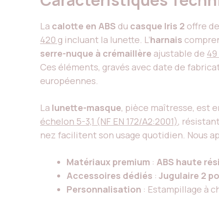
Caractéristiques Techn
La
calotte en ABS
du
casque Iris 2
offre de
420 g
incluant la lunette. L’
harnais
compre
serre-nuque à crémaillère
ajustable de
49
Ces éléments, gravés avec date de fabricati
européennes.
La
lunette-masque
, pièce maîtresse, est 
échelon 5-3,1 (NF EN 172/A2:2001)
, résista
nez facilitent son usage quotidien. Nous a
Matériaux premium
:
ABS haute rés
Accessoires dédiés
:
Jugulaire 2 p
Personnalisation
: Estampillage à c