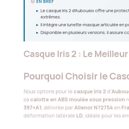
EN BREF
▸
Le casque Iris 2 d'Auboueix offre une prote
extrêmes.
▸
Il intègre une lunette-masque articulée en p
▸
Disponible en plusieurs versions, il assure c
Casque Iris 2 : Le Meille
Pourquoi Choisir le Casq
Nous optons pour le
casque Iris 2
d’
Aubou
sa
calotte en ABS moulée sous pression
r
397+A1
, délivrée par
Alienor N?2754
en
Fr
déformation latérale
LD
, idéale pour les 