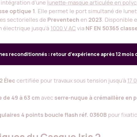
l’intégration d’une
lunette-masque articulée en poly
sse optique 1
. Elle permet le port simultané de lunet
es sectorielles de
Preventech
en
2023
. Disponible 
n électrique jusqu’à
1000 V AC
via
NF EN 50365 class
s reconditionnés : retour d’expérience après 12 mois d
 2 Élec
certifiée pour travaux sous tension jusqu’à
17 
e de 49 à 63 cm
avec
serre-nuque à crémaillère en 
gulaires 4 points boucle flash réf. 0360B
pour fixati