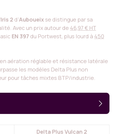
’
Iris 2
d’
Auboueix
se distingue par sa
lité. Avec un prix autour de
46,97 € HT
basic
EN 397
du Portwest, plus lourd à
450
en aération réglable et résistance latérale
rpasse les modèles Delta Plus non
ur pour tâches mixtes BTP/industrie.
Delta Plus Vulcan 2