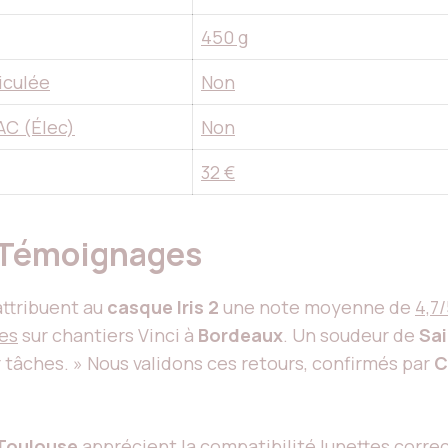
450 g
ticulée
Non
AC (Élec)
Non
32 €
et Témoignages
ttribuent au
casque Iris 2
une note moyenne de
4,7
es
sur chantiers Vinci à
Bordeaux
. Un soudeur de
Sa
er tâches. » Nous validons ces retours, confirmés par
C
Toulouse
apprécient la compatibilité lunettes correc