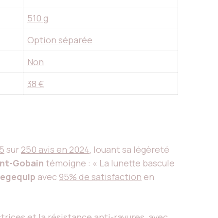
510 g
Option séparée
Non
38 €
/5
sur
250 avis en 2024
, louant sa légèreté
int-Gobain
témoigne : « La lunette bascule
egequip
avec
95% de satisfaction
en
trices et la résistance anti-rayures, avec