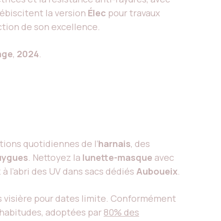
plébiscitent la version
Élec
pour travaux
ction de son excellence.
age
,
2024
.
ions quotidiennes de l’
harnais
, des
uygues
. Nettoyez la
lunette-masque
avec
z à l’abri des UV dans sacs dédiés
Auboueix
.
us visière pour dates limite. Conformément
 habitudes, adoptées par
80% des