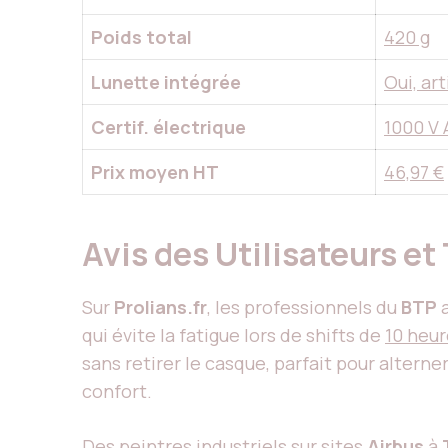
Poids total
420 g
Lunette intégrée
Oui, ar
Certif. électrique
1000 V 
Prix moyen HT
46,97 €
Avis des Utilisateurs 
Sur
Prolians.fr
, les professionnels du
BTP
a
qui évite la fatigue lors de shifts de
10 heur
sans retirer le casque, parfait pour altern
confort.
Des peintres industriels sur sites
Airbus
à