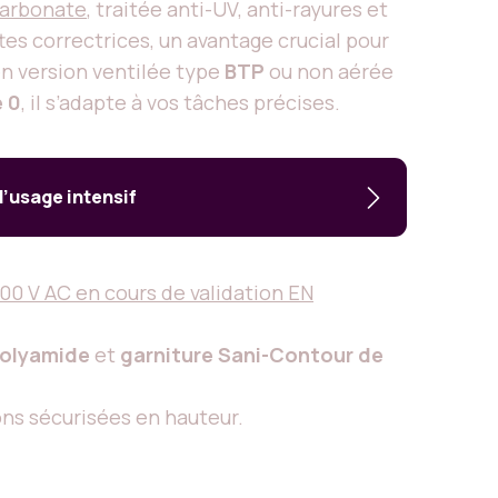
carbonate
, traitée anti-UV, anti-rayures et
tes correctrices, un avantage crucial pour
en version ventilée type
BTP
ou non aérée
e 0
, il s’adapte à vos tâches précises.
’usage intensif
000 V AC en cours de validation EN
polyamide
et
garniture Sani-Contour de
ons sécurisées en hauteur.