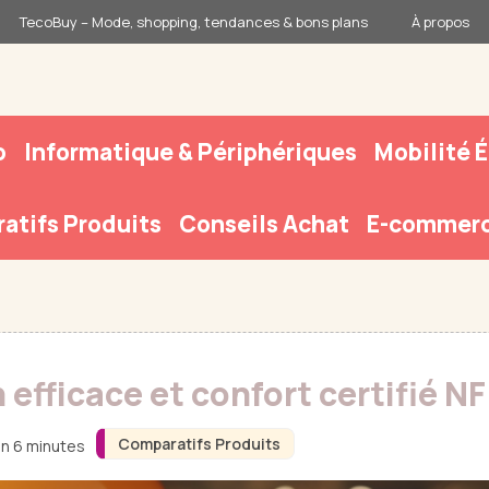
TecoBuy – Mode, shopping, tendances & bons plans
À propos
o
Informatique & Périphériques
Mobilité 
atifs Produits
Conseils Achat
E-commerc
n efficace et confort certifié N
Comparatifs Produits
on 6 minutes