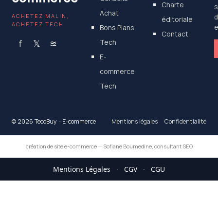
Charte
s
Achat
ACHETEZ MALIN,
d
éditoriale
ACHETEZ TECH
Bons Plans
e
Contact
f
𝕏
≋
Tech
E-
commerce
Tech
© 2026 TecoBuy - E-commerce
Mentions légales
Confidentialité
création de site e-commerce
—
Sofiane Boumedine, consultant SEO
Mentions Légales
·
CGV
·
CGU