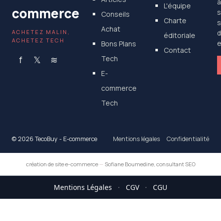
a
L'équipe
commerce
s
Conseils
Charte
s
Achat
ACHETEZ MALIN,
d
éditoriale
ACHETEZ TECH
Bons Plans
e
Contact
f
𝕏
≋
Tech
E-
commerce
Tech
© 2026 TecoBuy - E-commerce
Mentions légales
Confidentialité
création de site e-commerce
—
Sofiane Boumedine, consultant SEO
Mentions Légales
·
CGV
·
CGU