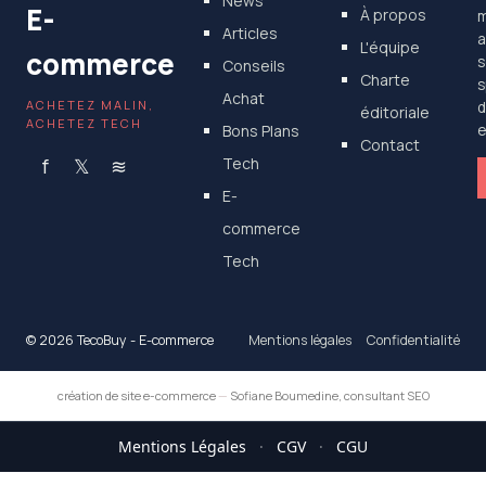
News
E-
À propos
m
Articles
a
L'équipe
commerce
s
Conseils
Charte
s
Achat
ACHETEZ MALIN,
d
éditoriale
ACHETEZ TECH
Bons Plans
e
Contact
f
𝕏
≋
Tech
E-
commerce
Tech
© 2026 TecoBuy - E-commerce
Mentions légales
Confidentialité
création de site e-commerce
—
Sofiane Boumedine, consultant SEO
Mentions Légales
·
CGV
·
CGU