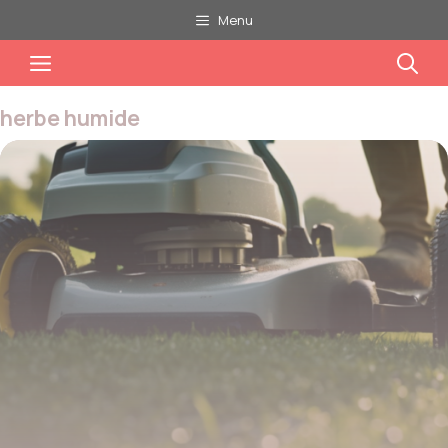
Aller
Menu
au
Menu
contenu
herbe humide