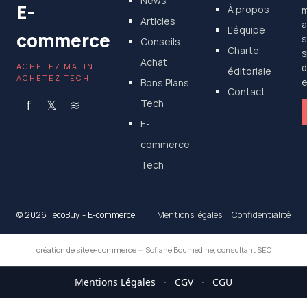
News
E-
À propos
m
Articles
a
L'équipe
commerce
s
Conseils
Charte
s
Achat
ACHETEZ MALIN,
d
éditoriale
ACHETEZ TECH
Bons Plans
e
Contact
f
𝕏
≋
Tech
E-
commerce
Tech
© 2026 TecoBuy - E-commerce
Mentions légales
Confidentialité
création de site e-commerce
—
Sofiane Boumedine, consultant SEO
Mentions Légales
·
CGV
·
CGU