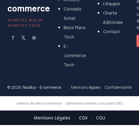
a
L'équipe
commerce
s
Conseils
Charte
s
Achat
ACHETEZ MALIN,
d
éditoriale
ACHETEZ TECH
Bons Plans
e
Contact
f
𝕏
≋
Tech
E-
commerce
Tech
© 2026 TecoBuy - E-commerce
Mentions légales
Confidentialité
création de site e-commerce
—
Sofiane Boumedine, consultant SEO
Mentions Légales
·
CGV
·
CGU