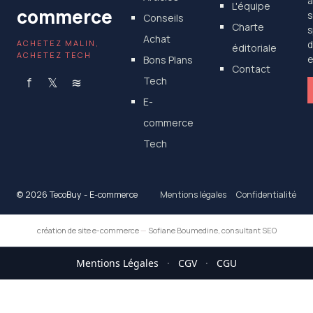
a
L'équipe
commerce
s
Conseils
Charte
s
Achat
ACHETEZ MALIN,
d
éditoriale
ACHETEZ TECH
Bons Plans
e
Contact
f
𝕏
≋
Tech
E-
commerce
Tech
© 2026 TecoBuy - E-commerce
Mentions légales
Confidentialité
création de site e-commerce
—
Sofiane Boumedine, consultant SEO
Mentions Légales
·
CGV
·
CGU