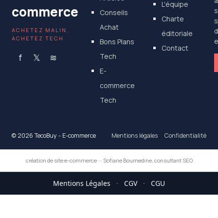
a
L'équipe
commerce
s
Conseils
Charte
s
Achat
ACHETEZ MALIN,
d
éditoriale
ACHETEZ TECH
Bons Plans
e
Contact
f
𝕏
≋
Tech
E-
commerce
Tech
© 2026 TecoBuy - E-commerce
Mentions légales
Confidentialité
création de site e-commerce
—
Sofiane Boumedine, consultant SEO
Mentions Légales
·
CGV
·
CGU