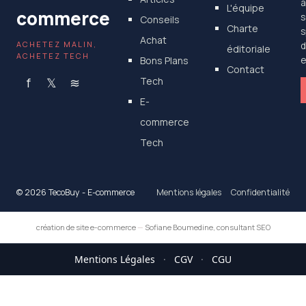
a
L'équipe
commerce
s
Conseils
Charte
s
Achat
ACHETEZ MALIN,
d
éditoriale
ACHETEZ TECH
Bons Plans
e
Contact
f
𝕏
≋
Tech
E-
commerce
Tech
© 2026 TecoBuy - E-commerce
Mentions légales
Confidentialité
création de site e-commerce
—
Sofiane Boumedine, consultant SEO
Mentions Légales
·
CGV
·
CGU