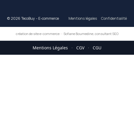
© 2026 TecoBuy - E-commerce
Mentions légales
Confidentialité
création de site e-commerce
—
Sofiane Boumedine, consultant SEO
Mentions Légales
·
CGV
·
CGU