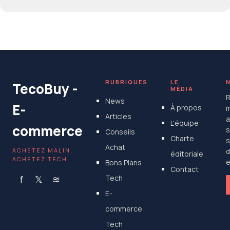
RUBRIQUES
LE
TecoBuy -
MÉDIA
R
News
E-
À propos
m
Articles
a
L'équipe
commerce
s
Conseils
Charte
s
Achat
ACHETEZ MALIN,
d
éditoriale
ACHETEZ TECH
Bons Plans
e
Contact
f
𝕏
≋
Tech
E-
commerce
Tech