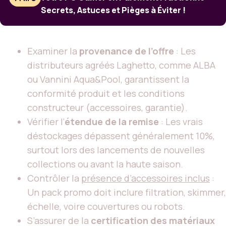
Secrets, Astuces et Pièges à Éviter !
Examiner la
provenance de l’offre
: Les
distributeurs agréés Laghetto, comme ALBA
ou Vannini Aqua&Pool, garantissent la
conformité produit et les conditions
constructeur (accessoires, garantie).
Vérifier l’
étendue de la remise
: Les vrais
déstockages dépassent généralement 10%,
surtout lors des lancements de nouvelles
collections ou avant la haute saison.
Contrôler la
présence d’accessoires inclus
:
Un pack promo doit inclure filtration, skimmer,
échelle, voire couvertures ou robots.
S’assurer de la
certification des matériaux