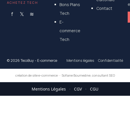
ACHETEZ TECH
Bons Plans
e
Contact
f
𝕏
≋
Tech
E-
commerce
Tech
© 2026 TecoBuy - E-commerce
Mentions légales
Confidentialité
création de site e-commerce
—
Sofiane Boumedine, consultant SEO
Mentions Légales
·
CGV
·
CGU