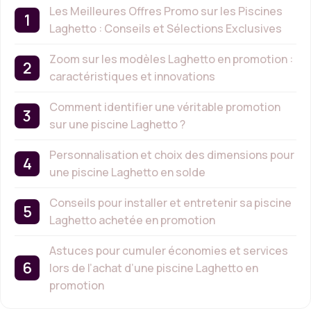
Les Meilleures Offres Promo sur les Piscines
Laghetto : Conseils et Sélections Exclusives
Zoom sur les modèles Laghetto en promotion :
caractéristiques et innovations
Comment identifier une véritable promotion
sur une piscine Laghetto ?
Personnalisation et choix des dimensions pour
une piscine Laghetto en solde
Conseils pour installer et entretenir sa piscine
Laghetto achetée en promotion
Astuces pour cumuler économies et services
lors de l’achat d’une piscine Laghetto en
promotion