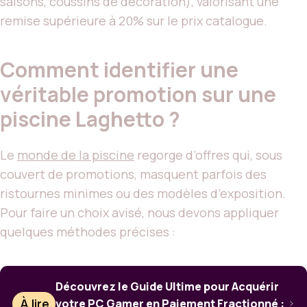
saisons, coussins de décoration), valorisant une
remise supérieure à 20% sur le prix catalogue.
Comment identifier une
véritable promotion sur une
piscine Laghetto ?
Le
monde de la piscine
regorge d’offres qui, sous
couvert de promotions, masquent parfois des
ristournes minimes ou des modèles d’exposition.
Pour faire un choix avisé, nous devons appliquer
quelques méthodes précises :
Découvrez le Guide Ultime pour Acquérir
À lire
votre PC Gamer en Paiement Fractionné :