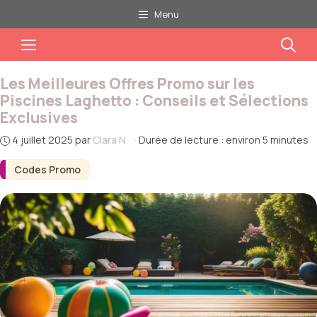
Aller
Menu
au
Menu
contenu
Les Meilleures Offres Promo sur les
Piscines Laghetto : Conseils et Sélections
Exclusives
4 juillet 2025
par
Clara N.
·
Durée de lecture : environ 5 minutes
Codes Promo