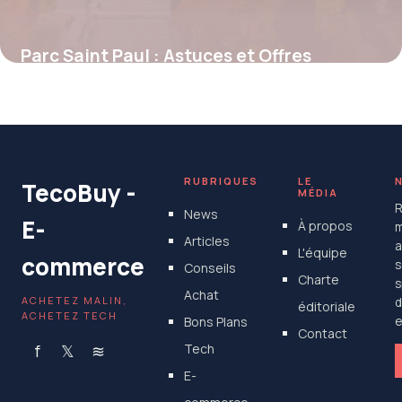
Parc Saint Paul : Astuces et Offres
Exclusives pour Profiter des Promotions
4 juillet 2025
RUBRIQUES
LE
TecoBuy -
MÉDIA
R
News
E-
À propos
m
Articles
a
L'équipe
commerce
s
Conseils
Charte
s
Achat
ACHETEZ MALIN,
d
éditoriale
ACHETEZ TECH
Bons Plans
e
Contact
f
𝕏
≋
Tech
E-