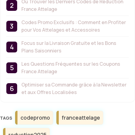
Où Trouver les Derniers Codes de Réduction
France Attelage
Codes Promo Exclusifs : Comment en Profiter
pour Vos Attelages et Accessoires
Focus sur la Livraison Gratuite et les Bons
Plans Saisonniers
Les Questions Fréquentes sur les Coupons
France Attelage
Optimiser sa Commande grâce à la Newsletter
et aux Offres Localisées
Étiquettes
codepromo
franceattelage
reduction2025