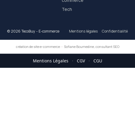
commerce
Tech
© 2026 TecoBuy - E-commerce
Mentions légales
Confidentialité
création de site e-commerce
—
Sofiane Boumedine, consultant SEO
Mentions Légales
·
CGV
·
CGU