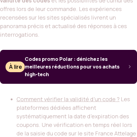
validité des codes
et les possibilités de cumul des
offres lors de leur commande. Les expériences
recensées sur les sites spécialisés livrent un
panorama précis et actualisé des réponses à ces
interrogations.
Codes promo Polar : dénichez les
À lire
meilleures réductions pour vos achats
high-tech
Comment vérifier la validité d’un code ?
Les
plateformes dédiées affichent
systématiquement la date d’expiration des
coupons. Une vérification en temps réel lors
de la saisie du code sur le site France Attelage