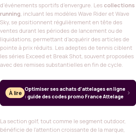
d’événements sportifs d’envergure. Les
collections
running
, incluant les modèles Wave Rider et Wave
Sky, se positionnent régulièrement en tête des
ventes durant les périodes de lancement ou de
liquidations, permettant d’acquérir des articles de
pointe à prix réduits. Les adeptes de tennis ciblent
les séries Exceed et Break Shot, souvent proposées
avec des remises substantielles en fin de cycle.
Optimiser ses achats d’attelages en ligne
À lire
: guide des codes promo France Attelage
La section golf, tout comme le segment outdoor,
bénéficie de l’attention croissante de la marque,