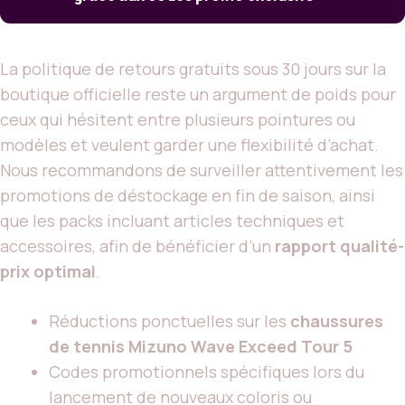
La politique de retours gratuits sous 30 jours sur la
boutique officielle reste un argument de poids pour
ceux qui hésitent entre plusieurs pointures ou
modèles et veulent garder une flexibilité d’achat.
Nous recommandons de surveiller attentivement les
promotions de déstockage en fin de saison, ainsi
que les packs incluant articles techniques et
accessoires, afin de bénéficier d’un
rapport qualité-
prix optimal
.
Réductions ponctuelles sur les
chaussures
de tennis Mizuno Wave Exceed Tour 5
Codes promotionnels spécifiques lors du
lancement de nouveaux coloris ou