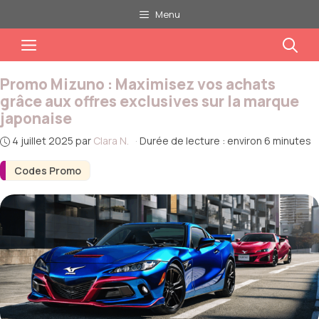
Aller
Menu
au
Menu
contenu
Promo Mizuno : Maximisez vos achats
grâce aux offres exclusives sur la marque
japonaise
4 juillet 2025
par
Clara N.
·
Durée de lecture : environ 6 minutes
Codes Promo