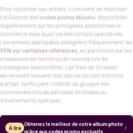
Pour optimiser ses achats, il convient de maîtriser
l’utilisation des
codes promo Mizuno
, disponibles
régulièrement sur les principales plateformes e-
commerce mais aussi via des circuits spécialisés.
Les remises appliquées atteignent fréquemment les
55% sur certaines références
, en particulier sur les
chaussures de tennis ou de running lors de
campagnes saisonnières. Les frais de livraison
deviennent souvent nuls dès un certain montant
d’achat, renforçant l’intérêt de grouper ses
commandes lors de périodes de soldes ou
d’événements spéciaux.
Obtenez le meilleur de votre album photo
À lire
grâce aux codes promo exclusifs