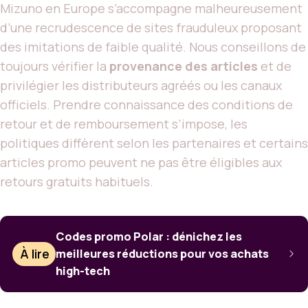
Mizuno en Europe s’accompagne malheureusement
d’une recrudescence de sites frauduleux proposant
des imitations de faible qualité. Nous conseillons de
toujours vérifier la
provenance des articles
et de
privilégier les distributeurs agréés ou les canaux
officiels. Prendre connaissance des conditions de
retour et de remboursement s’impose, les
politiques diffèrent selon les partenaires et certains
articles promo peuvent ne pas être éligibles aux
retours gratuits habituels.
Codes promo Polar : dénichez les
À lire
meilleures réductions pour vos achats
high-tech