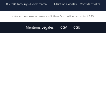
© 2026 TecoBuy - E-commerce
Mentions légales
Confidentialité
création de site e-commerce
—
Sofiane Boumedine, consultant SEO
Mentions Légales
·
CGV
·
CGU