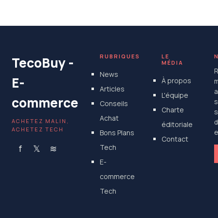
Exclusives pour Profiter des Promotions
4 juillet 2025
RUBRIQUES
LE
TecoBuy -
MÉDIA
R
News
E-
À propos
m
Articles
a
L'équipe
commerce
s
Conseils
Charte
s
Achat
ACHETEZ MALIN,
d
éditoriale
ACHETEZ TECH
Bons Plans
e
Contact
f
𝕏
≋
Tech
E-
commerce
Tech