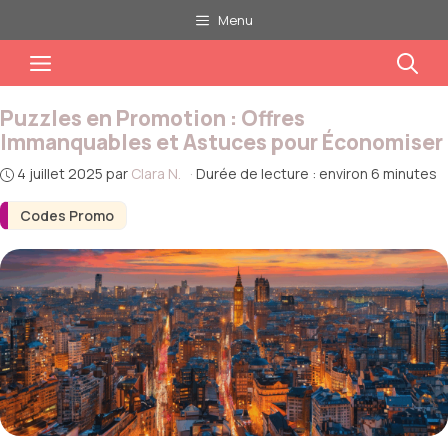
Aller
Menu
au
Menu
contenu
Puzzles en Promotion : Offres
Immanquables et Astuces pour Économiser
4 juillet 2025
par
Clara N.
·
Durée de lecture : environ 6 minutes
Codes Promo