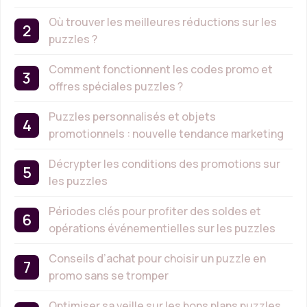
Où trouver les meilleures réductions sur les
puzzles ?
Comment fonctionnent les codes promo et
offres spéciales puzzles ?
Puzzles personnalisés et objets
promotionnels : nouvelle tendance marketing
Décrypter les conditions des promotions sur
les puzzles
Périodes clés pour profiter des soldes et
opérations événementielles sur les puzzles
Conseils d’achat pour choisir un puzzle en
promo sans se tromper
Optimiser sa veille sur les bons plans puzzles