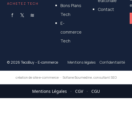
éditoriale
ACHETEZ TECH
Bons Plans
e
Contact
f
𝕏
≋
Tech
E-
commerce
Tech
© 2026 TecoBuy - E-commerce
Mentions légales
Confidentialité
création de site e-commerce
—
Sofiane Boumedine, consultant SEO
Mentions Légales
·
CGV
·
CGU