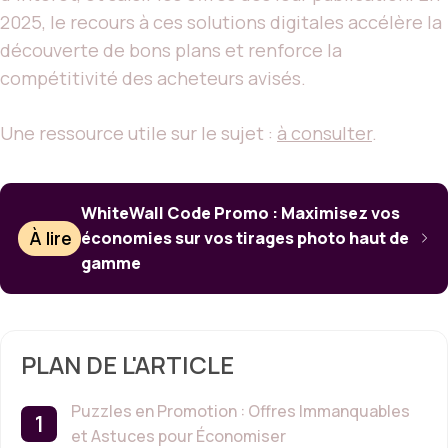
2025, le recours à ces solutions digitales accélère la
découverte de bons plans et renforce la
compétitivité des acheteurs avisés.
Une ressource utile sur le sujet :
à consulter
.
WhiteWall Code Promo : Maximisez vos
À lire
économies sur vos tirages photo haut de
gamme
PLAN DE L'ARTICLE
Puzzles en Promotion : Offres Immanquables
et Astuces pour Économiser