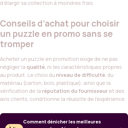
d’élargir sa collection à moindres frais.
Conseils d’achat pour choisir
un puzzle en promo sans se
tromper
Acheter un puzzle en promotion exige de ne pas
négliger la
qualité
, ni les caractéristiques propres
au produit. Le choix du
niveau de difficulté
, du
matériau (carton, bois, plastique), ainsi que la
vérification de la
réputation du fournisseur
et des
avis clients, conditionne la réussite de l’expérience.
Comment dénicher les meilleures