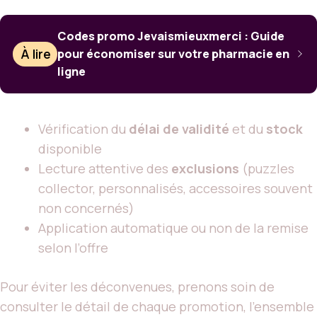
Codes promo Jevaismieuxmerci : Guide
À lire
pour économiser sur votre pharmacie en
ligne
Vérification du
délai de validité
et du
stock
disponible
Lecture attentive des
exclusions
(puzzles
collector, personnalisés, accessoires souvent
non concernés)
Application automatique ou non de la remise
selon l’offre
Pour éviter les déconvenues, prenons soin de
consulter le détail de chaque promotion, l’ensemble