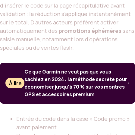
d’insérer le code sur la page récapitulative avant
validation : la réduction s’applique instantanément
sur le total. D’autres acteurs préfèrent activer
automatiquement des
promotions éphémères
sans
saisie manuelle, notamment lors d’opérations
spéciales ou de ventes flash.
Ce que Garmin ne veut pas que vous
sachiez en 2024 : la méthode secrète pour
À lire
économiser jusqu’à 70 % sur vos montres
GPS et accessoires premium
Entrée du code dans la case « Code promo »
avant paiement