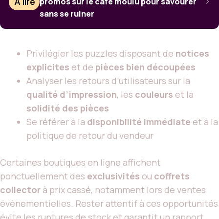
À lire
promos sur le café moulu pour savourer
sans se ruiner
Privilégier les puzzles disposant de
notices
explicites
et de
pièces bien découpées
Analyser les retours d’utilisateurs sur la
qualité d’impression
, les
couleurs
et la
solidité des pièces
Se référer à la
disponibilité immédiate
et à la
politique de retour du vendeur
Certaines boutiques en ligne affichent
ponctuellement des
exclusivités
ou
coffrets
collector
à prix cassé, notamment lors de ventes
événementielles. Rester attentif à ces opportunités
évite les ruptures de stock et garantit un rapport