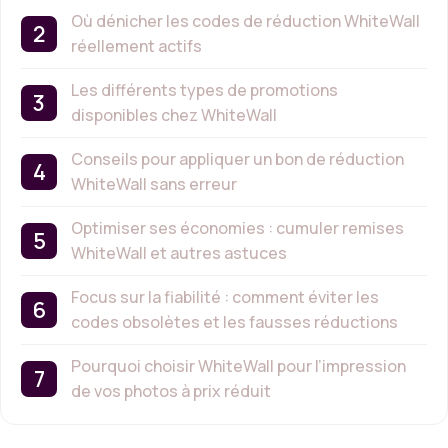
Où dénicher les codes de réduction WhiteWall
réellement actifs
Les différents types de promotions
disponibles chez WhiteWall
Conseils pour appliquer un bon de réduction
WhiteWall sans erreur
Optimiser ses économies : cumuler remises
WhiteWall et autres astuces
Focus sur la fiabilité : comment éviter les
codes obsolètes et les fausses réductions
Pourquoi choisir WhiteWall pour l’impression
de vos photos à prix réduit