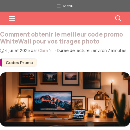
Aller
Menu
au
Menu
contenu
Comment obtenir le meilleur code promo
WhiteWall pour vos tirages photo
4 juillet 2025
par
Clara N.
·
Durée de lecture : environ 7 minutes
Codes Promo