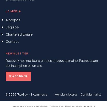
LE MÉDIA
À propos
L'équipe
Charte éditoriale
Contact
NEWSLETTER
Recevez nos meilleurs articles chaque semaine. Pas de spam,
désinscription en un clic.
S'ABONNER
© 2026 TecoBuy - E-commerce
Mentions légales
Confidentialité
création de site e-commerce
—
Sofiane Boumedine, consultant SEO