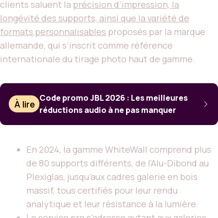
clients saluent la
précision d’impression, la
longévité des supports, ainsi que la variété de
formats personnalisables
proposés par la marque
allemande, qui s’inscrit comme référence
internationale du tirage photo haut de gamme.
Code promo JBL 2026 : Les meilleures
À lire
réductions audio à ne pas manquer
En 2024, la gamme WhiteWall comprend plus
de 80 supports différents, de l’Alu-Dibond au
Plexiglas, jusqu’aux cadres galerie en bois
massif, tous certifiés pour leur rendu
analytique et leur résistance à la lumière.
Le service pro s’adresse autant aux galeries