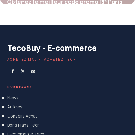
Obtenez le meilleur code promo RP Paris
pour des économies exclusives sur vos
parfums préférés
4 juillet 2025
TecoBuy - E-commerce
ACHETEZ MALIN, ACHETEZ TECH
f
𝕏
≋
RUBRIQUES
News
Articles
Conseils Achat
Bons Plans Tech
E-commerce Tech