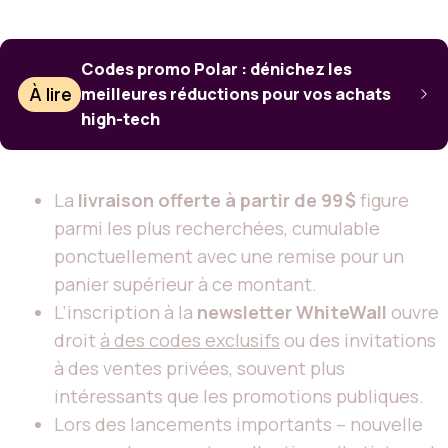
Codes promo Polar : dénichez les
À lire
meilleures réductions pour vos achats
high-tech
La
livraison offerte à partir de 99 $
figure
parmi les plus recherchées, cumulable
ponctuellement avec une remise pour un
panier supérieur à ce montant.
L’inscription à la
newsletter WhiteWall
ouvre
droit
à des codes exclusifs
ou des invitations
à des ventes privées, souvent plus
intéressants que les promotions publiques.
Lors des lancements importants – nouvelle