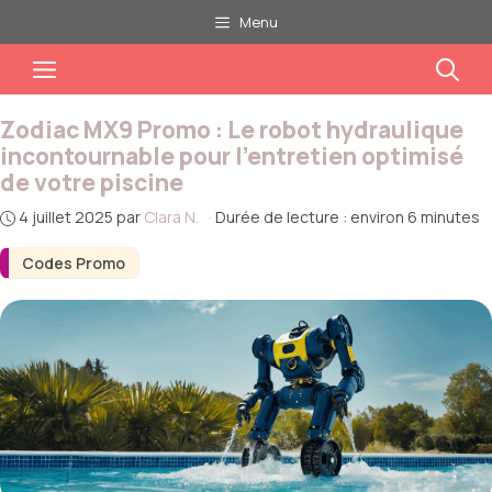
Aller
Menu
au
Menu
contenu
Zodiac MX9 Promo : Le robot hydraulique
incontournable pour l’entretien optimisé
de votre piscine
4 juillet 2025
par
Clara N.
·
Durée de lecture : environ 6 minutes
Codes Promo