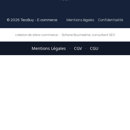
© 2026 TecoBuy - E-commerce
Mentions légales
Confidentialité
création de site e-commerce
—
Sofiane Boumedine, consultant SEO
Mentions Légales
·
CGV
·
CGU