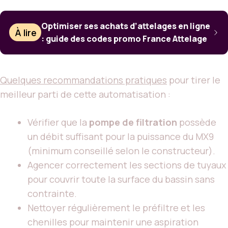
Optimiser ses achats d’attelages en ligne
À lire
: guide des codes promo France Attelage
Quelques recommandations pratiques
pour tirer le
meilleur parti de cette automatisation :
Vérifier que la
pompe de filtration
possède
un débit suffisant pour la puissance du MX9
(minimum conseillé selon le constructeur).
Agencer correctement les sections de tuyaux
pour couvrir toute la surface du bassin sans
contrainte.
Nettoyer régulièrement le préfiltre et les
chenilles pour maintenir une aspiration