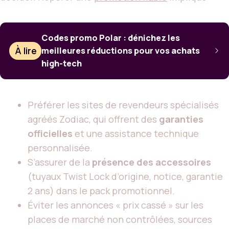
Codes promo Polar : dénichez les
À lire
meilleures réductions pour vos achats
high-tech
Préférer les sites de revendeurs spécialisés
agréés Zodiac, qui offrent des
garanties
officielles
et une assistance technique
personnalisée.
S’assurer de la
présence des accessoires
(tuyaux Twist Lock d’origine, notice, garantie
2 ans) dans le pack promotionnel.
Éviter les annonces « prix cassé » sur les
places de marché non contrôlées, sources