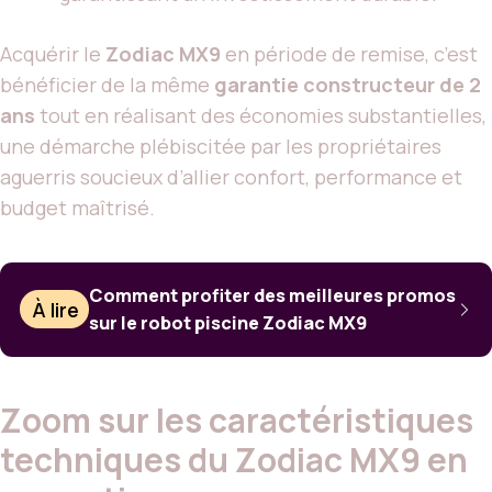
Acquérir le
Zodiac MX9
en période de remise, c’est
bénéficier de la même
garantie constructeur de 2
ans
tout en réalisant des économies substantielles,
une démarche plébiscitée par les propriétaires
aguerris soucieux d’allier confort, performance et
budget maîtrisé.
Comment profiter des meilleures promos
À lire
sur le robot piscine Zodiac MX9
Zoom sur les caractéristiques
techniques du Zodiac MX9 en