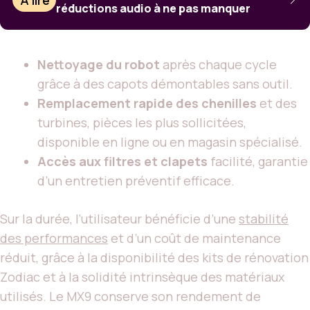
réductions audio à ne pas manquer
Nettoyage du robot
après chaque cycle
grâce à des capots démontables sans outil.
Remplacement rapide des chenilles
et des
turbines, pièces les plus sollicitées,
disponible en ligne ou en magasin spécialisé.
Accès aux filtres et clapets
facilité, garantie
d’un entretien préventif efficace.
Sur la durée, l’utilisateur bénéficie d’une
stabilité
des performances
et d’un coût de maintenance
réduit, grâce à la disponibilité des kits de rénovation
Zodiac et à la solidité intrinsèque des matériaux
utilisés. Le MX9 conserve son rendement de