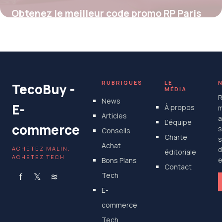
Obtenez le meilleur code promo RP Paris
pour des économies exclusives sur vos
parfums préférés
4 juillet 2025
RUBRIQUES
LE
TecoBuy -
MÉDIA
R
News
E-
À propos
m
Articles
a
L'équipe
commerce
s
Conseils
Charte
s
Achat
ACHETEZ MALIN,
d
éditoriale
ACHETEZ TECH
Bons Plans
e
Contact
f
𝕏
≋
Tech
E-
commerce
Tech