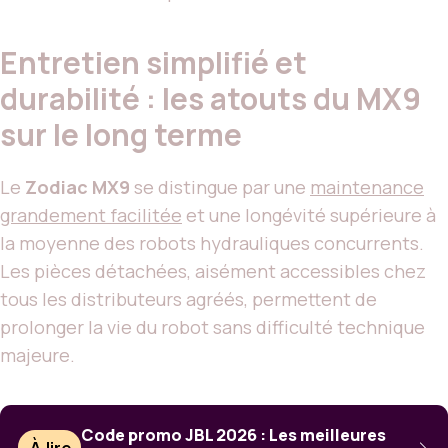
Entretien simplifié et
durabilité : les atouts du MX9
sur le long terme
Le
Zodiac MX9
se distingue par une
maintenance
grandement facilitée
et une longévité supérieure à
la moyenne des robots hydrauliques concurrents.
Les pièces détachées, aisément accessibles chez
tous les distributeurs agréés, permettent de
prolonger la vie du robot sans difficulté technique
majeure.
Code promo JBL 2026 : Les meilleures
À lire