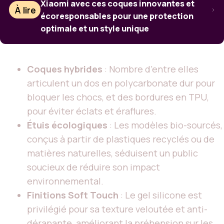
Xiaomi avec ces coques innovantes et
À lire
écoresponsables pour une protection
optimale et un style unique
Coques hybrides
: Nombre d’entre elles
articulent un dos en polycarbonate dur pour
bloquer les chocs, et des bordures en TPU,
pour éviter éclats et éraflures.
Étuis écologiques
: Les modèles bio-sourcés,
conçus à partir de plastiques recyclés ou de
matières naturelles, séduisent un public
soucieux de réduire son impact
environnemental.
Finitions Soft Touch
: Le gel silicone est
privilégié pour sa texture veloutée et anti-
dérapante, améliorant la préhension sur les