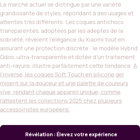
Le marché actuel se distingue par une variété
grandissante de styles, répondant à des usages et
attentes très différents. Les coques antichocs
transparentes, adoptées par les adeptes de la
sobriété, révèlent l’élégance du Xiaomi tout en
assurant une protection discrète : le modèle Hybrid
Qdos, ultra-transparente et dotée d’un traitement
anti-rayure, illustre parfaitement cette tendance.
À
l’inverse, les coques Soft Touch en silicone gel
misent sur la douceur et une palette de couleurs
vive, rendant chaque appareil unique, comme
l’attestent les collections 2025 chez plusieurs
accessoiristes européens.
Révélation : Élevez votre expérience