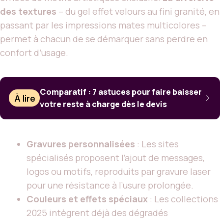
des textures
– du gel effet velours au fini granité, en
passant par les impressions mates multicolores –
permet à chacun de se démarquer sans perdre en
confort d’usage.
Comparatif : 7 astuces pour faire baisser
À lire
votre reste à charge dès le devis
Gravures personnalisées
: Les sites
spécialisés proposent l’ajout de messages,
logos ou motifs, reproduits par gravure laser
pour une résistance à l’usure prolongée.
Couleurs et effets spéciaux
: Les collections
2025 intègrent déjà des dégradés