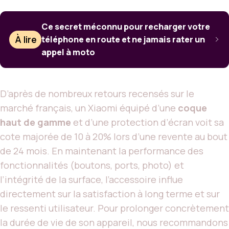
Ce secret méconnu pour recharger votre
À lire
téléphone en route et ne jamais rater un
appel à moto
D’après de nombreux retours recensés sur le
marché français, un Xiaomi équipé d’une
coque
haut de gamme
et d’une protection d’écran voit sa
cote majorée de 10 à 20% lors d’une revente au bout
de 24 mois. En maintenant la performance des
fonctionnalités (boutons, ports, photo) et
l’intégrité de la surface, l’accessoire influe
directement sur la satisfaction à long terme et sur
le ressenti utilisateur. Pour prolonger concrètement
la durée de vie de son appareil, nous recommandons