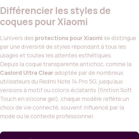
Différencier les styles de
coques pour Xiaomi
L’univers des
protections pour Xiaomi
se distingue
par une diversité de styles répondant à tous les
usages et toutes les attentes esthétiques.
Depuis la coque transparente antichoc, comme la
Caslord Ultra Clear
adoptée par de nombreux
utilisateurs du Redmi Note 14 Pro 5G, jusqu’aux
versions à motif ou coloris éclatants (finition Soft
Touch en silicone gel), chaque modèle reflète un
choix de vie connecté, souvent influencé par la
mode ou le contexte professionnel.