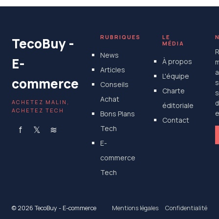
12 juillet 2025
RUBRIQUES
LE
TecoBuy -
MÉDIA
R
News
E-
À propos
m
Articles
a
L'équipe
commerce
s
Conseils
Charte
s
Achat
ACHETEZ MALIN,
d
éditoriale
ACHETEZ TECH
Bons Plans
e
Contact
f
𝕏
≋
Tech
E-
commerce
Tech
© 2026 TecoBuy - E-commerce
Mentions légales
Confidentialité