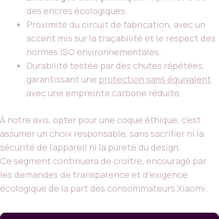
des encres écologiques.
Proximité du circuit de fabrication, avec un
accent mis sur la traçabilité et le respect des
normes ISO environnementales.
Durabilité testée par des chutes répétées,
garantissant une
protection sans équivalent
avec une empreinte carbone réduite.
À notre avis, opter pour une coque éthique, c’est
assumer un choix responsable, sans sacrifier ni la
sécurité de l’appareil ni la pureté du design.
Ce segment continuera de croître, encouragé par
les demandes de transparence et d’exigence
écologique de la part des consommateurs Xiaomi.