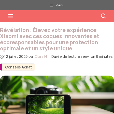
Aller
Menu
au
Menu
contenu
Révélation : Élevez votre expérience
Xiaomi avec ces coques innovantes et
écoresponsables pour une protection
optimale et un style unique
12 juillet 2025
par
Clara N.
·
Durée de lecture : environ 6 minutes
Conseils Achat