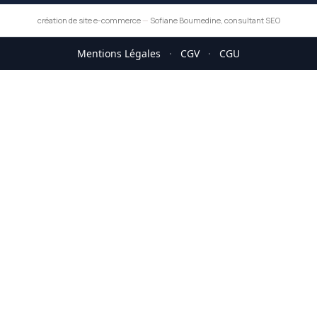
création de site e-commerce
—
Sofiane Boumedine, consultant SEO
Mentions Légales
·
CGV
·
CGU