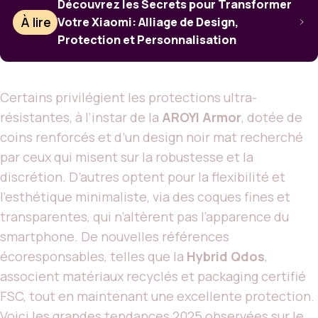
Découvrez les Secrets pour Transformer
À lire
Votre Xiaomi: Alliage de Design,
Protection et Personnalisation
Certains privilégient les protections ultra-
résistantes, à l’instar de la
AROYI Armor
, dotée de
coins renforcés et d’un design noir mat recherché
par ceux qui misent sur la robustesse et la
discrétion. D’autres optent pour la flexibilité et
l’esthétique minimaliste, via des coques fines et
transparentes, qui n’altèrent pas l’apparence du
smartphone. De nouvelles références
écoresponsables, telles que la
Hybrid Qdos
,
associent matériaux recyclés et packaging certifié
FSC, tout en maintenant une excellente protection.
Voici les grandes tendances 2025 observées sur le