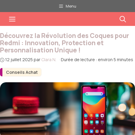
Aller
Menu
au
Menu
contenu
Découvrez la Révolution des Coques pour
Redmi : Innovation, Protection et
Personnalisation Unique !
12 juillet 2025
par
Clara N.
·
Durée de lecture : environ 5 minutes
Conseils Achat