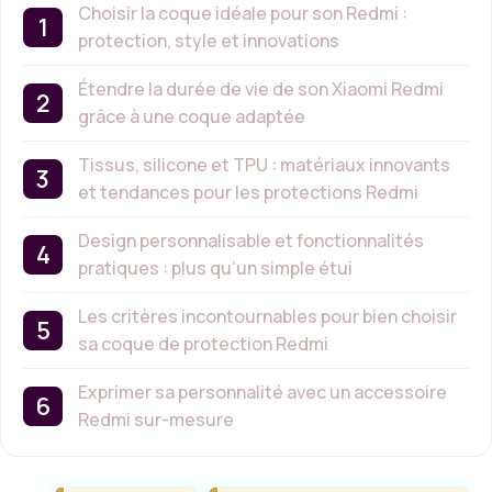
Choisir la coque idéale pour son Redmi :
protection, style et innovations
Étendre la durée de vie de son Xiaomi Redmi
grâce à une coque adaptée
Tissus, silicone et TPU : matériaux innovants
et tendances pour les protections Redmi
Design personnalisable et fonctionnalités
pratiques : plus qu’un simple étui
Les critères incontournables pour bien choisir
sa coque de protection Redmi
Exprimer sa personnalité avec un accessoire
Redmi sur-mesure