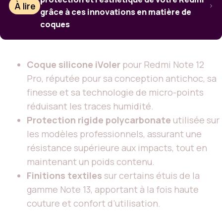
À lire
grâce à ces innovations en matière de
coques
Coque silicone iVoler
pour Redmi Note 12
Pro, réputée pour sa conception antichoc, sa
finesse et sa technologie de micro-points
réduisant les traces humidité.
Protection rigide polycarbonate
utilisée sur
les modèles professionnels, assurant une
résistance supérieure aux impacts, tout en
maintenant un poids contenu.
Finitions textiles
sur certains étuis de la
gamme Note 13, apportant à la fois haute
couture et confort d’utilisation.