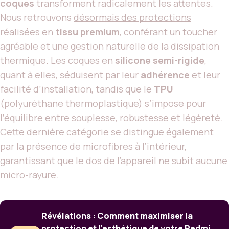
coques
transforment radicalement les attentes.
Nous retrouvons
désormais des protections
réalisées
en
tissu premium
, conférant un toucher
agréable et une gestion naturelle de la dissipation
thermique. Les coques en
silicone semi-rigide
,
quant à elles, séduisent par leur
adhérence
et leur
facilité d’installation, tandis que le
TPU
(polyuréthane thermoplastique) s’impose pour
l’équilibre entre souplesse, robustesse et légèreté.
Cette dernière catégorie se distingue également
par la présence de microfibres à l’intérieur,
garantissant que le dos de l’appareil ne subit aucune
micro-rayure.
Révélations : Comment maximiser la
protection et l’esthétique de votre Redmi