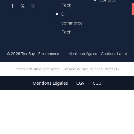
f
𝕏
≋
Tech
E-
commerce
Tech
© 2026 TecoBuy - E-commerce
Mentions légales
Confidentialité
création de site e-commerce
—
Sofiane Boumedine, consultant SEO
Mentions Légales
·
CGV
·
CGU