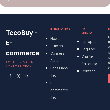
RUBRIQUES
LE
TecoBuy -
MÉDIA
R
News
E-
À propos
m
Articles
a
L'équipe
commerce
s
Conseils
Charte
s
Achat
ACHETEZ MALIN,
d
éditoriale
ACHETEZ TECH
Bons Plans
e
Contact
f
𝕏
≋
Tech
E-
commerce
Tech