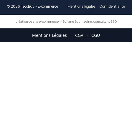
© 2026 TecoBuy - E-commerce
Mentions légales
Confidentialité
création de site e-commerce
—
Sofiane Boumedine, consultant SEO
Mentions Légales
·
CGV
·
CGU