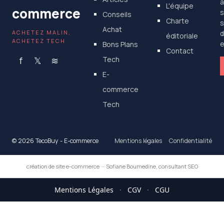
a
L'équipe
commerce
s
Conseils
Charte
s
Achat
ACHETEZ MALIN,
d
éditoriale
ACHETEZ TECH
Bons Plans
e
Contact
f
𝕏
≋
Tech
E-
commerce
Tech
© 2026 TecoBuy - E-commerce
Mentions légales
Confidentialité
création de site e-commerce
—
Sofiane Boumedine, consultant SEO
Mentions Légales
·
CGV
·
CGU