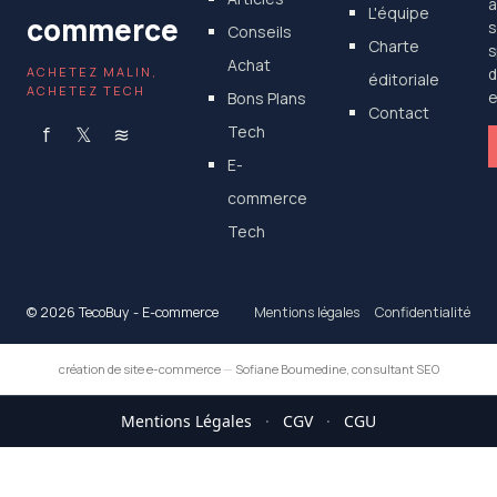
a
L'équipe
commerce
s
Conseils
Charte
s
Achat
ACHETEZ MALIN,
d
éditoriale
ACHETEZ TECH
Bons Plans
e
Contact
f
𝕏
≋
Tech
E-
commerce
Tech
© 2026 TecoBuy - E-commerce
Mentions légales
Confidentialité
création de site e-commerce
—
Sofiane Boumedine, consultant SEO
Mentions Légales
·
CGV
·
CGU