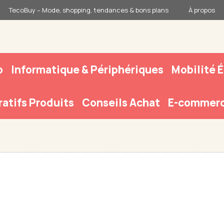
TecoBuy – Mode, shopping, tendances & bons plans
À propos
o
Informatique & Périphériques
Mobilité 
atifs Produits
Conseils Achat
E-commerc