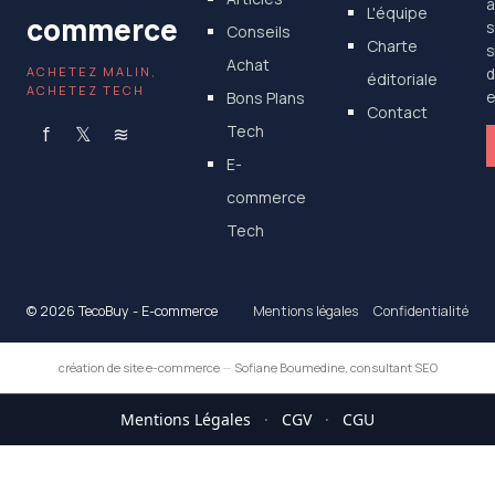
a
L'équipe
commerce
s
Conseils
Charte
s
Achat
ACHETEZ MALIN,
d
éditoriale
ACHETEZ TECH
Bons Plans
e
Contact
f
𝕏
≋
Tech
E-
commerce
Tech
© 2026 TecoBuy - E-commerce
Mentions légales
Confidentialité
création de site e-commerce
—
Sofiane Boumedine, consultant SEO
Mentions Légales
·
CGV
·
CGU