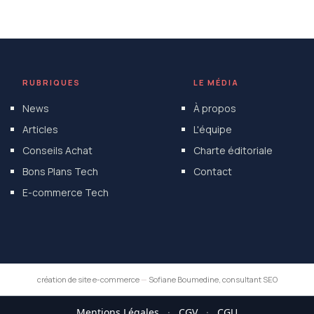
RUBRIQUES
LE MÉDIA
News
À propos
Articles
L'équipe
Conseils Achat
Charte éditoriale
Bons Plans Tech
Contact
E-commerce Tech
création de site e-commerce
—
Sofiane Boumedine, consultant SEO
Mentions Légales
·
CGV
·
CGU