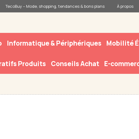
TecoBuy – Mode, shopping, tendances & bons plans
À propos
o
Informatique & Périphériques
Mobilité 
atifs Produits
Conseils Achat
E-commerc