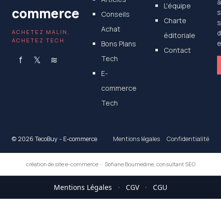
a
L'équipe
commerce
s
Conseils
Charte
s
Achat
ACHETEZ MALIN,
d
éditoriale
ACHETEZ TECH
Bons Plans
e
Contact
f
𝕏
≋
Tech
E-
commerce
Tech
© 2026 TecoBuy - E-commerce
Mentions légales
Confidentialité
création de site e-commerce
—
Sofiane Boumedine, consultant SEO
Mentions Légales
·
CGV
·
CGU