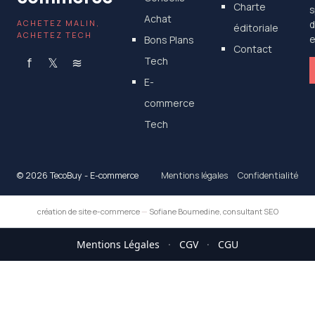
Charte
s
Achat
ACHETEZ MALIN,
d
éditoriale
ACHETEZ TECH
Bons Plans
e
Contact
f
𝕏
≋
Tech
E-
commerce
Tech
© 2026 TecoBuy - E-commerce
Mentions légales
Confidentialité
création de site e-commerce
—
Sofiane Boumedine, consultant SEO
Mentions Légales
·
CGV
·
CGU