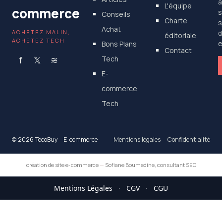
a
L'équipe
commerce
s
Conseils
Charte
s
Achat
ACHETEZ MALIN,
d
éditoriale
ACHETEZ TECH
Bons Plans
e
Contact
f
𝕏
≋
Tech
E-
commerce
Tech
© 2026 TecoBuy - E-commerce
Mentions légales
Confidentialité
création de site e-commerce
—
Sofiane Boumedine, consultant SEO
Mentions Légales
·
CGV
·
CGU