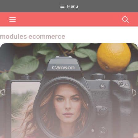
Aller
Menu
au
Menu
contenu
modules ecommerce