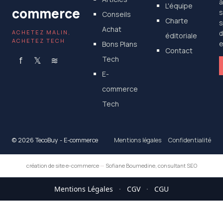
a
L'équipe
commerce
s
Conseils
Charte
s
Achat
ACHETEZ MALIN,
d
éditoriale
ACHETEZ TECH
Bons Plans
e
Contact
f
𝕏
≋
Tech
E-
commerce
Tech
© 2026 TecoBuy - E-commerce
Mentions légales
Confidentialité
création de site e-commerce
—
Sofiane Boumedine, consultant SEO
Mentions Légales
·
CGV
·
CGU