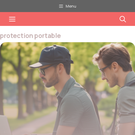
Aller
Menu
au
Menu
contenu
protection portable