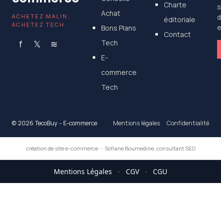
Charte
s
Achat
ACHETEZ MALIN,
d
éditoriale
ACHETEZ TECH
Bons Plans
e
Contact
f
𝕏
≋
Tech
E-
commerce
Tech
© 2026 TecoBuy - E-commerce
Mentions légales
Confidentialité
création de site e-commerce
—
Sofiane Boumedine, consultant SEO
Mentions Légales
·
CGV
·
CGU