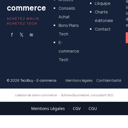
a
L'équipe
commerce
s
Conseils
Charte
s
Achat
ACHETEZ MALIN,
d
éditoriale
ACHETEZ TECH
Bons Plans
e
Contact
f
𝕏
≋
Tech
E-
commerce
Tech
© 2026 TecoBuy - E-commerce
Mentions légales
Confidentialité
création de site e-commerce
—
Sofiane Boumedine, consultant SEO
Mentions Légales
·
CGV
·
CGU