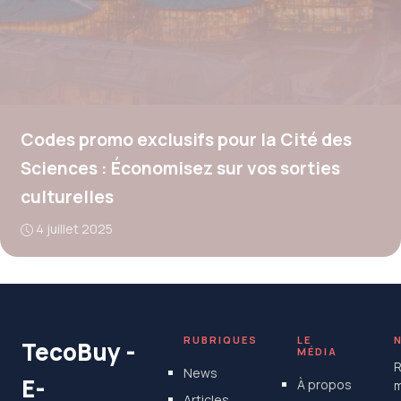
Codes promo exclusifs pour la Cité des
Sciences : Économisez sur vos sorties
culturelles
4 juillet 2025
RUBRIQUES
LE
TecoBuy -
MÉDIA
R
News
E-
À propos
m
Articles