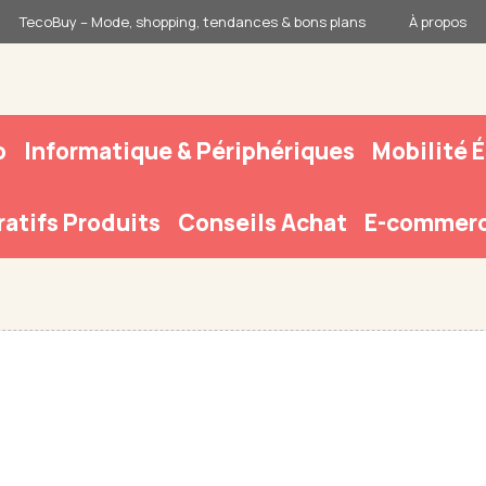
TecoBuy – Mode, shopping, tendances & bons plans
À propos
o
Informatique & Périphériques
Mobilité 
atifs Produits
Conseils Achat
E-commerc