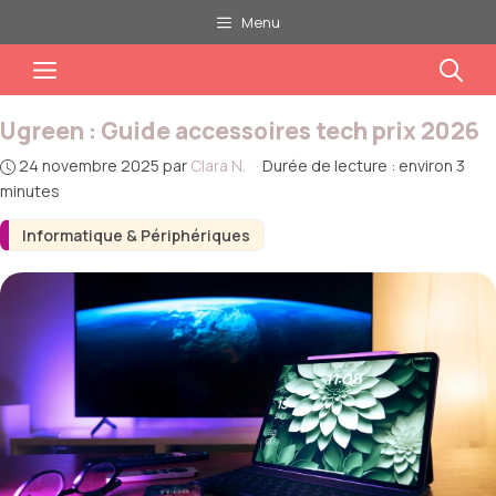
Aller
Menu
au
Menu
contenu
Ugreen : Guide accessoires tech prix 2026
24 novembre 2025
par
Clara N.
·
Durée de lecture : environ 3
minutes
Informatique & Périphériques