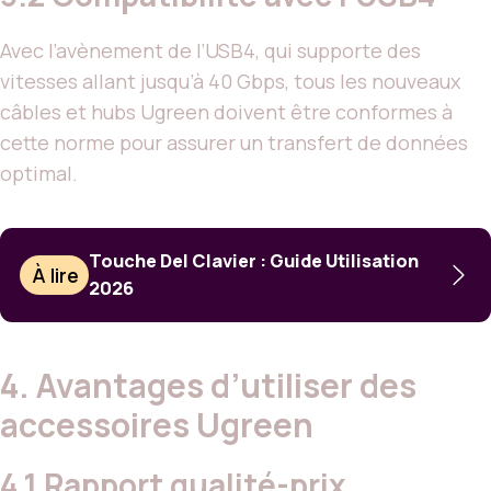
Avec l’avènement de l’USB4, qui supporte des
vitesses allant jusqu’à 40 Gbps, tous les nouveaux
câbles et hubs Ugreen doivent être conformes à
cette norme pour assurer un transfert de données
optimal.
Touche Del Clavier : Guide Utilisation
À lire
2026
4. Avantages d’utiliser des
accessoires Ugreen
4.1 Rapport qualité-prix