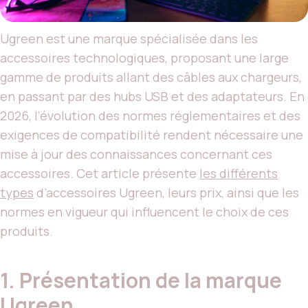
Ugreen est une marque spécialisée dans les
accessoires technologiques, proposant une large
gamme de produits allant des câbles aux chargeurs,
en passant par des hubs USB et des adaptateurs. En
2026, l’évolution des normes réglementaires et des
exigences de compatibilité rendent nécessaire une
mise à jour des connaissances concernant ces
accessoires. Cet article présente
les différents
types
d’accessoires Ugreen, leurs prix, ainsi que les
normes en vigueur qui influencent le choix de ces
produits.
1. Présentation de la marque
Ugreen