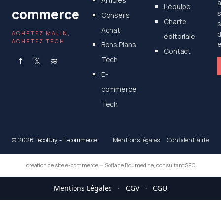
Articles
a
L'équipe
commerce
s
Conseils
Charte
s
Achat
ACHETEZ MALIN,
d
éditoriale
ACHETEZ TECH
Bons Plans
e
Contact
f
𝕏
≋
Tech
E-
commerce
Tech
© 2026 TecoBuy - E-commerce
Mentions légales
Confidentialité
création de site e-commerce
—
Sofiane Boumedine, consultant SEO
Mentions Légales
·
CGV
·
CGU