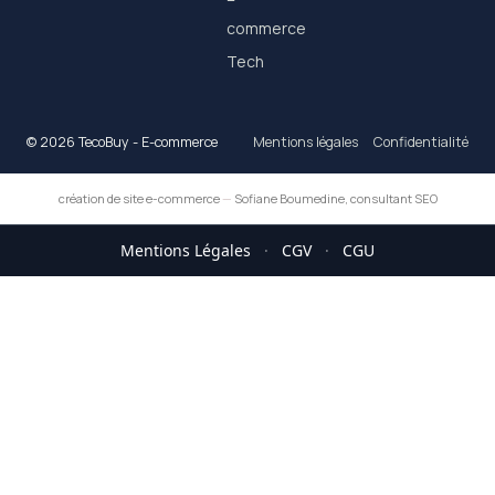
commerce
Tech
© 2026 TecoBuy - E-commerce
Mentions légales
Confidentialité
création de site e-commerce
—
Sofiane Boumedine, consultant SEO
Mentions Légales
·
CGV
·
CGU