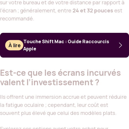
sur votre bureau et de votre distance par rapport à
l’écran ; généralement, entre
24 et 32 pouces
est
recommandé.
Touche Shift Mac : Guide Raccourcis
À lire
Apple
Est-ce que les écrans incurvés
valent l’investissement ?
Ils offrent une immersion accrue et peuvent réduire
la fatigue oculaire ; cependant, leur coût est
souvent plus élevé que celui des modèles plats.
Explorez ces options avant votre achat pour