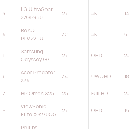
LG UltraGear
3
27
4K
1
27GP950
BenQ
4
32
4K
6
PD3220U
Samsung
5
27
QHD
2
Odyssey G7
Acer Predator
6
34
UWQHD
1
X34
7
HP Omen X25
25
Full HD
2
ViewSonic
8
27
QHD
1
Elite XG270QG
Philips