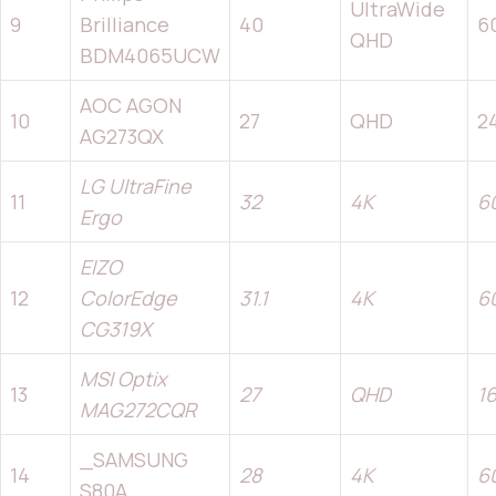
UltraWide
9
Brilliance
40
6
QHD
BDM4065UCW
AOC AGON
10
27
QHD
2
AG273QX
LG UltraFine
11
32
4K
6
Ergo
EIZO
12
ColorEdge
31.1
4K
6
CG319X
MSI Optix
13
27
QHD
1
MAG272CQR
_SAMSUNG
14
28
4K
6
S80A