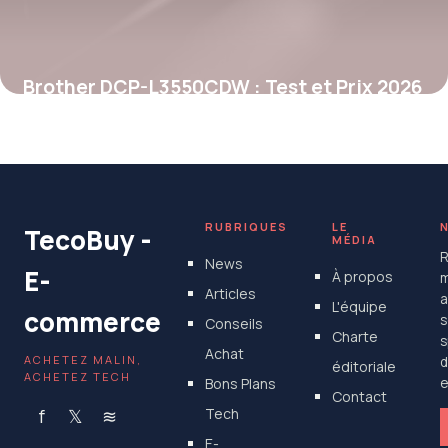
Brother DCP-L3550CDW : Test et Prix 2026
25 mai 2026
RUBRIQUES
LE
TecoBuy -
MÉDIA
R
News
E-
À propos
m
Articles
a
L'équipe
commerce
s
Conseils
Charte
s
Achat
ACHETEZ MALIN,
d
éditoriale
ACHETEZ TECH
Bons Plans
e
Contact
f
𝕏
≋
Tech
E-