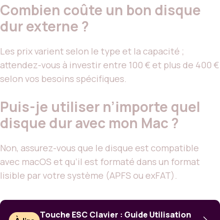
Combien coûte un bon disque
dur externe ?
Les prix varient selon le type et la capacité ;
attendez-vous à investir entre 100 € et plus de 400 €
selon vos besoins spécifiques.
Puis-je utiliser n’importe quel
disque dur avec mon Mac ?
Non, assurez-vous que le disque est compatible
avec macOS et qu’il est formaté dans un format
lisible par votre système (APFS ou exFAT).
Touche ESC Clavier : Guide Utilisation