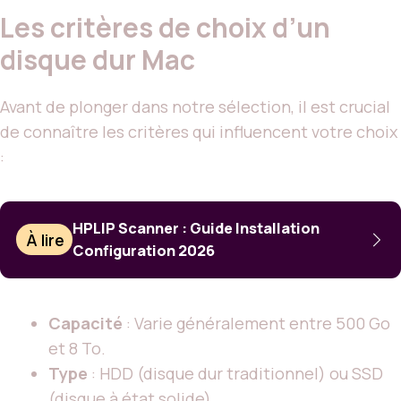
Les critères de choix d’un
disque dur Mac
Avant de plonger dans notre sélection, il est crucial
de connaître les critères qui influencent votre choix
:
HPLIP Scanner : Guide Installation
À lire
Configuration 2026
Capacité
: Varie généralement entre 500 Go
et 8 To.
Type
: HDD (disque dur traditionnel) ou SSD
(disque à état solide).