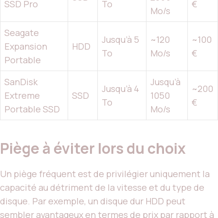
SSD Pro
To
€
Mo/s
Seagate
Jusqu’à 5
~120
~100
Expansion
HDD
To
Mo/s
€
Portable
SanDisk
Jusqu’à
Jusqu’à 4
~200
Extreme
SSD
1050
To
€
Portable SSD
Mo/s
Piège à éviter lors du choix
Un piège fréquent est de privilégier uniquement la
capacité au détriment de la vitesse et du type de
disque. Par exemple, un disque dur HDD peut
sembler avantageux en termes de prix par rapport à