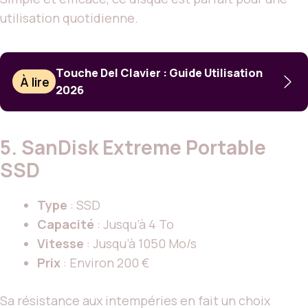
utilisation quotidienne.
Touche Del Clavier : Guide Utilisation
À lire
2026
5.
SanDisk Extreme Portable
SSD
Type
: SSD
Capacité
: Jusqu’à 4 To
Vitesse
: Jusqu’à 1050 Mo/s
Prix
: Environ 200 €
Sa résistance aux intempéries en fait un choix