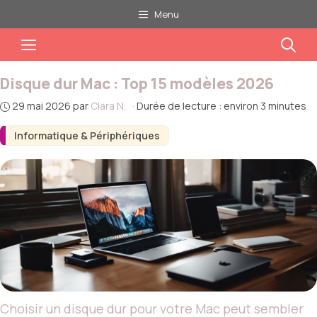
Aller
Menu
au
Menu
contenu
Disque dur Mac : Top 15 modèles 2026
29 mai 2026
par
Clara N.
·
Durée de lecture : environ 3 minutes
Informatique & Périphériques
Choisir un disque dur pour votre Mac peut sembler