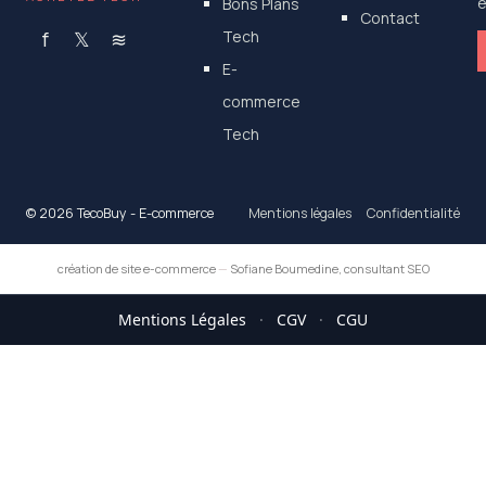
Bons Plans
e
Contact
f
𝕏
≋
Tech
E-
commerce
Tech
© 2026 TecoBuy - E-commerce
Mentions légales
Confidentialité
création de site e-commerce
—
Sofiane Boumedine, consultant SEO
Mentions Légales
·
CGV
·
CGU